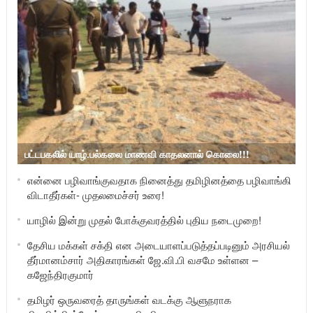
பட்டபகலில் யாழ்.பல்கலை மாணவி காதலனால் கொலை!!!
என்னை பழிவாங்குவதாக நினைத்து தமிழினத்தை பழிவாங்கி
விடாதீர்கள்- முதலமைச்சர் உரை!
யாழில் இன்று முதல் போக்குவரத்தில் புதிய நடைமுறை!
தேசிய மக்கள் சக்தி என அடையாளப்படுத்தப்படினும் அரசியல்
தீர்மானம்சார் அதிகாரங்கள் ஜே.வி.பி வசமே உள்ளன –
கஜேந்திரகுமார்
தமிழர் ஒருவரைத் தாருங்கள் வடக்கு ஆளுநராக