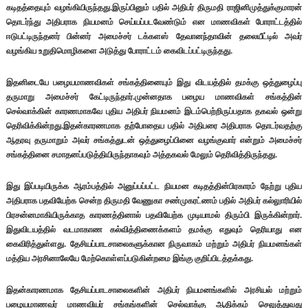
கடிதத்தையும் வழங்கியிருந்தது.இருப்பினும் பதில் அதிபர் திருமதி ராஜினிமுத்துக்குமாரன்
தொடர்ந்து அதிபராக நியமனம் செய்யப்படவேண்டும் என மாணவிகள் போராட்டத்தில்
ஈடுபட்டிருந்தனர் பின்னர் அமைச்சர் டக்களஸ் தேவானந்தாவின் தலையீட்டில் அவர்
வழங்கிய உறுதிமொழிகளை அடுத்து போராட்டம் கைவிடப்பட்டிருந்தது.
இதனிடையே பழையமாணவிகள் சங்கத்தினையும் இது விடயத்தில் தமக்கு ஒத்துழைப்பு
தருமாறு அமைச்சர் கேட்டிருந்தார்.முன்னதாக பழைய மாணவிகள் சங்கத்தின்
செல்வாக்கின் காரணமாகவே புதிய அதிபர் நியமனம் இடம்பெற்றிருப்பதாக தகவல் ஒன்று
தெரிவிக்கின்றது.இதன்காரணமாக தற்போதைய பதில் அதிபரை அதிபராக தொடர்வதற்கு
ஆதரவு தருமாறும் அவர் சங்கத்துடன் ஒத்துழைப்பினை வழங்குவார் என்றும் அமைச்சர்
சங்கத்தினை சமாதனப்படுத்தியிருந்தாகவும் அத்தகவல் மேலும் தெரிவித்திருந்தது.
இது இப்படியிருக்க ஆரம்பத்தில் அனுப்பப்பட்ட நியமன கடிதத்தின்பிரகாரம் நேற்று புதிய
அதிபராக பதவியேற்க சென்ற திருமதி வேணுகா சண்முகரட்ணம் பதில் அதிபர் கல்லுாரியில்
பிரசன்னமாகியிருக்காத காரணத்தினால் பதவியேற்க முடியாமல் திரும்பி இருக்கின்றார்.
இதுவிடயத்தில் வடமாகாண கல்வித்திணைக்களம் தமக்கு எதுவும் தெரியாது என
கைவிரித்துள்ளது. தேசியப்பாடசாலைகளுக்கான நிருவாகம் மற்றும் அதிபர் நியமனங்கள்
மத்திய அரசினாலேயே மேற்கொள்ளப்படுகின்றமை இங்கு குறிப்பிடத்தக்கது.
இதன்காரணமாக தேசியப்பாடசாலைகளின் அதிபர் நியமனங்களில் அரசியல் மற்றும்
பழையமாணவர் மாணவியர் சங்கங்களின் செல்வாக்கு ஆதிக்கம் செலுத்துவது