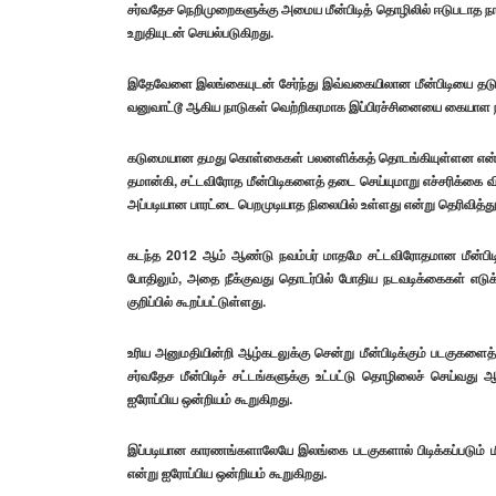
சர்வதேச நெறிமுறைகளுக்கு அமைய மீன்பிடித் தொழிலில் ஈடுபடாத ந
உறுதியுடன் செயல்படுகிறது.
இதேவேளை இலங்கையுடன் சேர்ந்து இவ்வகையிலான மீன்பிடியை தடுத்து
வனுவாட்டூ ஆகிய நாடுகள் வெற்றிகரமாக இப்பிரச்சினையை கையாள நடவ
கடுமையான தமது கொள்கைகள் பலனளிக்கத் தொடங்கியுள்ளன என்று க
தமான்கி, சட்டவிரோத மீன்பிடிகளைத் தடை செய்யுமாறு எச்சரிக்கை வ
அப்படியான பாரட்டை பெறமுடியாத நிலையில் உள்ளது என்று தெரிவித்து
கடந்த 2012 ஆம் ஆண்டு நவம்பர் மாதமே சட்டவிரோதமான மீன்பிடித
போதிலும், அதை நீக்குவது தொடர்பில் போதிய நடவடிக்கைகள் எடுக்க
குறிப்பில் கூறப்பட்டுள்ளது.
உரிய அனுமதியின்றி ஆழ்கடலுக்கு சென்று மீன்பிடிக்கும் படகுகளை
சர்வதேச மீன்பிடிச் சட்டங்களுக்கு உட்பட்டு தொழிலைச் செய்வ
ஐரோப்பிய ஒன்றியம் கூறுகிறது.
இப்படியான காரணங்களாலேயே இலங்கை படகுகளால் பிடிக்கப்படும் மீ
என்று ஐரோப்பிய ஒன்றியம் கூறுகிறது.