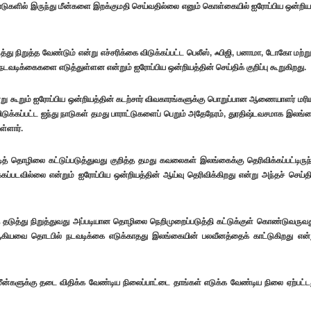
ாடுகளில் இருந்து மீன்களை இறக்குமதி செய்வதில்லை எனும் கொள்கையில் ஐரோப்பிய ஒன்றிய
 நிறுத்த வேண்டும் என்று எச்சரிக்கை விடுக்கப்பட்ட பெலீஸ், ஃபிஜி, பனாமா, டோகோ மற்று
டிக்கைகளை எடுத்துள்ளன என்றும் ஐரோப்பிய ஒன்றியத்தின் செய்திக் குறிப்பு கூறுகிறது.
ூறும் ஐரோப்பிய ஒன்றியத்தின் கடற்சார் விவகாரங்களுக்கு பொறுப்பான ஆணையாளர் மரி
ிடுக்கப்பட்ட ஐந்து நாடுகள் தமது பாராட்டுகளைப் பெறும் அதேநேரம், துரதிஷ்டவசமாக இலங்
ள்ளார்.
் தொழிலை கட்டுப்படுத்துவது குறித்த தமது கவலைகள் இலங்கைக்கு தெரிவிக்கப்பட்டிருந
ப்படவில்லை என்றும் ஐரோப்பிய ஒன்றியத்தின் ஆய்வு தெரிவிக்கிறது என்று அந்தச் செய்தி
த் தடுத்து நிறுத்துவது அப்படியான தொழிலை நெறிமுறைப்படுத்தி கட்டுக்குள் கொண்டுவருவத
து ஆகியவை தொடபில் நடவடிக்கை எடுக்காதது இலங்கையின் பலவீனத்தைக் காட்டுகிறது என்
ன்களுக்கு தடை விதிக்க வேண்டிய நிலைப்பாட்டை தாங்கள் எடுக்க வேண்டிய நிலை ஏற்பட்ட