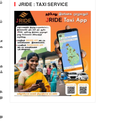
ம்
JRIDE : TAXI SERVICE
ம்
யா
கை
்த
க்
ு,
று
து