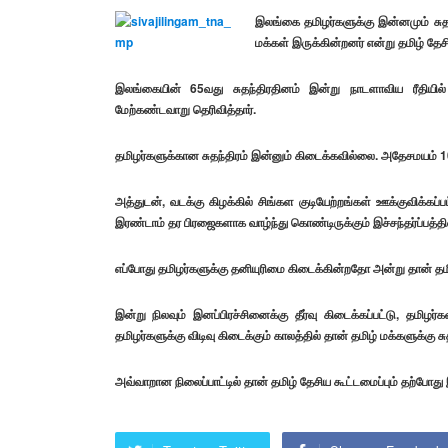
இலங்கை தமிழர்களுக்கு இன்னமும் சுத
மக்கள் இருக்கின்றனர் என்று தமிழ் தேசி
இலங்கையின் 65வது சுதந்திரதினம் இன்று நாடளாவிய ரீதியில்
மேற்கண்டவாறு தெரிவித்தார்.
தமிழர்களுக்கான சுதந்திரம் இன்னும் கிடைக்கவில்லை. அதேசமயம் 10 லட
அத்துடன், வடக்கு கிழக்கில் சிங்கள குடியேற்றங்கள் ஊக்குவிக்கப்
இரண்டாம் தர பிரஜைகளாக வாழ்ந்து கொண்டிருக்கும் இச்சந்தர்ப்பத்த
எப்போது தமிழர்களுக்கு தனியுரிமை கிடைக்கின்றதோ அன்று தான் தமிழ
இன்று நிலவும் இனப்பிரச்சினைக்கு தீர்வு கிடைக்கப்பட்டு, தமி
தமிழர்களுக்கு விடிவு கிடைக்கும் காலத்தில் தான் தமிழ் மக்களுக்க
அவ்வாறான நிலைப்பாட்டில் தான் தமிழ் தேசிய கூட்டமைப்பும் தற்போது இர