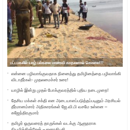
பட்டபகலில் யாழ்.பல்கலை மாணவி காதலனால் கொலை!!!
என்னை பழிவாங்குவதாக நினைத்து தமிழினத்தை பழிவாங்கி
விடாதீர்கள்- முதலமைச்சர் உரை!
யாழில் இன்று முதல் போக்குவரத்தில் புதிய நடைமுறை!
தேசிய மக்கள் சக்தி என அடையாளப்படுத்தப்படினும் அரசியல்
தீர்மானம்சார் அதிகாரங்கள் ஜே.வி.பி வசமே உள்ளன –
கஜேந்திரகுமார்
தமிழர் ஒருவரைத் தாருங்கள் வடக்கு ஆளுநராக
நியமிக்கின்றேன் – ஜனாதிபதி