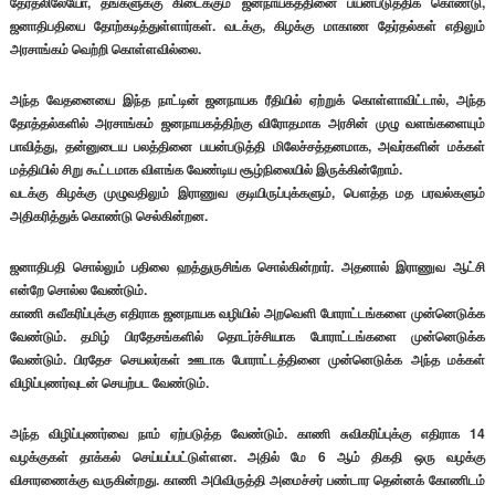
தேர்தலிலேயோ, தங்களுக்கு கிடைக்கும் ஜனநாயகத்தினை பயன்படுத்திக் கொண்டு,
ஜனாதிபதியை தோற்கடித்துள்ளார்கள். வடக்கு, கிழக்கு மாகாண தேர்தல்கள் எதிலும்
அரசாங்கம் வெற்றி கொள்ளவில்லை.
அந்த வேதனையை இந்த நாட்டின் ஜனநாயக ரீதியில் ஏற்றுக் கொள்ளாவிட்டால், அந்த
தோத்தல்களில் அரசாங்கம் ஜனநாயகத்திற்கு விரோதமாக அரசின் முழு வளங்களையும்
பாவித்து, தன்னுடைய பலத்தினை பயன்படுத்தி மிலேச்சத்தனமாக, அவர்களின் மக்கள்
மத்தியில் சிறு கூட்டமாக விளங்க வேண்டிய சூழ்நிலையில் இருக்கின்றோம்.
வடக்கு கிழக்கு முழுவதிலும் இராணுவ குடியிருப்புக்களும், பௌத்த மத பரவல்களும்
அதிகரித்துக் கொண்டு செல்கின்றன.
ஜனாதிபதி சொல்லும் பதிலை ஹத்துருசிங்க சொல்கின்றார். அதனால் இராணுவ ஆட்சி
என்றே சொல்ல வேண்டும்.
காணி சுவீகரிப்புக்கு எதிராக ஜனநாயக வழியில் அறவெளி போராட்டங்களை முன்னெடுக்க
வேண்டும். தமிழ் பிரதேசங்களில் தொடர்ச்சியாக போராட்டங்களை முன்னெடுக்க
வேண்டும். பிரதேச செயலர்கள் ஊடாக போராட்டத்தினை முன்னெடுக்க அந்த மக்கள்
விழிப்புணர்வுடன் செயற்பட வேண்டும்.
அந்த விழிப்புணர்வை நாம் ஏற்படுத்த வேண்டும். காணி சுவிகரிப்புக்கு எதிராக 14
வழக்குகள் தாக்கல் செய்யப்பட்டுள்ளன. அதில் மே 6 ஆம் திகதி ஒரு வழக்கு
விசாரணைக்கு வருகின்றது. காணி அபிவிருத்தி அமைச்சர் பண்டார தென்னக் கோணிடம்