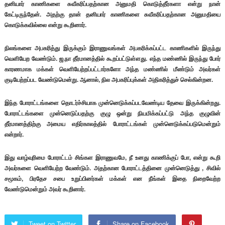
தனியார் காணிகளை சுவீகரிப்பதற்கான அனுமதி கொடுத்தீர்களா என்று நான்
கேட்டிருந்தேன். அதற்கு தான் தனியார் காணிகளை சுவீகரிப்பதற்கான அனுமதியை
கொடுக்கவில்லை என்று கூறினார்.
நிலங்களை அபகரித்து இருக்கும் இராணுவங்கள் அபகரிக்கப்பட்ட காணிகளில் இருந்து
வெளியேற வேண்டும். ஜ.நா தீர்மானத்தில் கூறப்பட்டுள்ளது. எந்த மண்ணில் இருந்து போர்
காரணமாக மக்கள் வெளியேற்றப்பட்டார்களோ அந்த மண்ணில் மீண்டும் அவர்கள்
குடியேற்றப்பட வேண்டுமென்று. ஆனால், நில அபகரிப்புக்கள் அதிகரித்துச் செல்கின்றன.
இந்த போராட்டங்களை தொடர்ச்சியாக முன்னெடுக்கப்படவேண்டிய தேவை இருக்கின்றது.
போராட்டங்களை முன்னெடுப்பதற்கு குழு ஒன்று நியமிக்கப்பட்டு அந்த குழுவின்
தீர்மானத்திற்கு அமைய எதிர்காலத்தில் போராட்டங்கள் முன்னெடுக்கப்படுமென்றும்
என்றார்.
இது வாழ்வுரிமை போராட்டம் சிங்கள இராணுவமே, நீ உனது காணிக்குப் போ, என்று கூறி
அவர்களை வெளியேற்ற வேண்டும். அதற்கான போராட்டத்தினை முன்னெடுத்து , சிவில்
சமூகம், பிரதேச சபை உறுப்பினர்கள் மக்கள் என நீங்கள் இதை நிறைவேற்ற
வேண்டுமென்றும் அவர் கூறினார்.
Tweet on Twitter
Share on Facebook