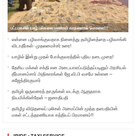
பட்டபகலில் யாழ்.பல்கலை மாணவி காதலனால் கொலை!!!
என்னை பழிவாங்குவதாக நினைத்து தமிழினத்தை பழிவாங்கி
விடாதீர்கள்- முதலமைச்சர் உரை!
யாழில் இன்று முதல் போக்குவரத்தில் புதிய நடைமுறை!
தேசிய மக்கள் சக்தி என அடையாளப்படுத்தப்படினும் அரசியல்
தீர்மானம்சார் அதிகாரங்கள் ஜே.வி.பி வசமே உள்ளன –
கஜேந்திரகுமார்
தமிழர் ஒருவரைத் தாருங்கள் வடக்கு ஆளுநராக
நியமிக்கின்றேன் – ஜனாதிபதி
தமிழீழ விடுதலைப் புலிகள் அமைப்பின் மூத்த தளபதியின்
மகள் சட்டத்தரணியாக சத்தியப் பிரமாணம்!!
JRIDE : TAXI SERVICE