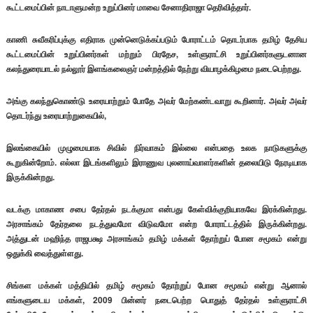
கூட்டமைப்பின் நாடாளுமன்ற உறுப்பினர் மாவை சேனாதிராஜா தெரிவித்தார்.
காணி சுவீகரிப்புக்கு எதிராக முன்னெடுக்கப்படும் போராட்டம் தொடர்பாக தமிழ் தேசிய
கூட்டமைப்பின் உறுப்பினர்கள் மற்றும் பிரதேச, உள்ளுராட்சி உறுப்பினர்களுடனான
கலந்துரையாடல் நல்லூர் இளங்கலைஞர் மன்றத்தில் நேற்று வியாழக்கிழமை நடைபெற்றது.
அங்கு கலந்துகொண்டு உரையாற்றும் போதே அவர் மேற்கண்டவாறு கூறினார். அவர் அவர்
தொடர்ந்து உரையாற்றுகையில்,
இலங்கையில் முழுமையாக சிவில் நிர்வாகம் இல்லை என்பதை உலக நாடுகளுக்கு
கூறுகின்றோம். எல்லா இடங்களிலும் இராணுவ புலனாய்வாளர்களின் தலையிடு நேரடியாக
இருக்கின்றது.
வடக்கு மாகாண சபை தேர்தல் நடக்குமா என்பது கேள்விக்குறியாகவே இரக்கின்றது.
அரசாங்கம் தேர்தலை நடத்துவமோ விடுவமோ என்ற போராட்டத்தில் இருக்கின்றது.
அத்துடன் மஹிந்த ராஜபக்ஷ அரசாங்கம் தமிழ் மக்கள் தோற்றுப் போன சமூகம் என்று
ஒதுக்கி வைத்துள்ளது.
சிங்கள மக்கள் மத்தியில் தமிழ் சமூகம் தோற்றுப் போன சமூகம் என்று ஆனால்
எங்களுடைய மக்கள், 2009 பின்னர் நடைபெற்ற பொதுத் தேர்தல் உள்ளுராட்சி