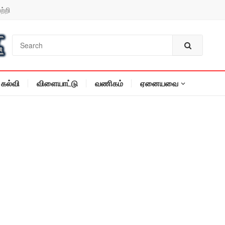
ற்றி
கல்வி
விளையாட்டு
வணிகம்
ஏனையவை