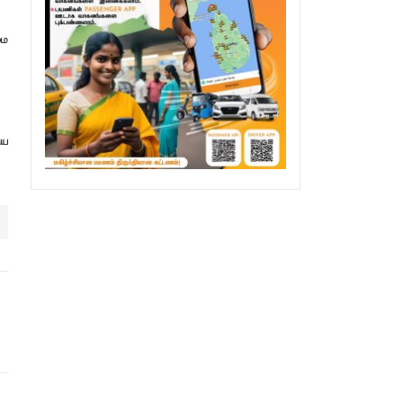
மை
ிய