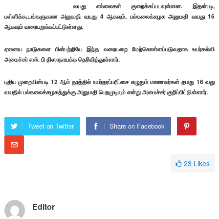
வயது எல்லைகள் குறைக்கப்படவுள்ளன. இதன்படி,
பள்ளிக்கூடங்களுகான அனுமதி வயது 4 ஆகவும், பல்கலைக்கழக அனுமதி வயது 16
ஆகவும் வரையறுக்கப்பட்டுள்ளது.
ஏனைய நாடுகளை பின்பற்றியே இந்த வரையறை மேற்கொள்ளப்படுவதாக உயர்கல்வி
அமைச்சர் எஸ். பி திஸாநாயக்க தெரிவித்துள்ளார்.
புதிய முறையின்படி 12 ஆம் தரத்தில் உயர்தரப்பரீட்சை எழுதும் மாணவர்கள் தமது 16 வது
வயதில் பல்கலைக்கழகத்துக்கு அனுமதி பெறமுடியும் என்று அமைச்சர் குறிப்பிட்டுள்ளார்.
Tweet on Twitter
Share on Facebook
23
Likes
Editor