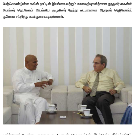
மேற்கொண்டுள்ள சுவிஸ் நாட்டின் இலங்கை மற்றும் மாலைதீவுகளிற்கான தூதுவர் கைன்ஸ்
வோக்கர் நெடகோன் அடங்கிய குழுவினர் நேற்று வடமாகாண அளுனர் ரெஜினோல்ட்
குரேவை சந்தித்து கலந்துரையாடியுள்ளனர்.
யாழ்ப்பாணத்திலுள்ள வடமாகாண ஆளுனர் செயலகத்தில் இடம்பெற்ற இச்சந்திப்பில்,