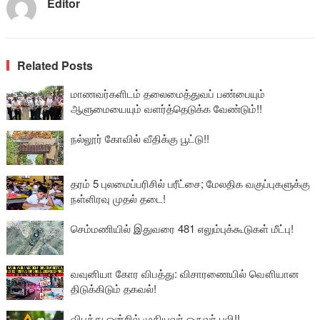
Editor
Related Posts
மாணவர்களிடம் தலைமைத்துவப் பண்பையும்
ஆளுமையையும் வளர்த்தெடுக்க வேண்டும்!!
நல்லூர் கோவில் வீதிக்கு பூட்டு!!
தரம் 5 புலமைப்பரிசில் பரீட்சை; மேலதிக வகுப்புகளுக்கு
நள்ளிரவு முதல் தடை!
செம்மணியில் இதுவரை 481 எலும்புக்கூடுகள் மீட்பு!
வவுனியா கோர விபத்து: விசாரணையில் வௌியான
திடுக்கிடும் தகவல்!
விபத்து ஒன்றில் முதியவர் ஒருவர் பலி!!