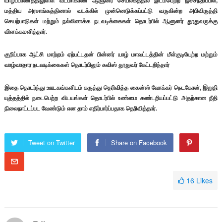
மத்திய அரசாங்கத்தினால் வடக்கில் முன்னெடுக்கப்பட்டு வருகின்ற அபிவிருத்தி
செயற்பாடுகள் மற்றும் நல்லிணக்க நடவடிக்கைகள் தொடர்பில் ஆளுனர் தூதுவருக்கு
விளக்கமளித்தார்.
குறிப்பாக ஆட்சி மாற்றம் ஏற்பட்டதன் பின்னர் யாழ் மாவட்டத்தின் மீள்குடியேற்ற மற்றும்
வாழ்வாதார நடவடிக்கைகள் தொடர்பிலும் சுவிஸ் தூதுவர் கேட்டறிந்தார்
இதை தொடர்ந்து ஊடகங்களிடம் கருத்து தெரிவித்த கைன்ஸ் வோக்கர் நெடகோன், இறுதி
யுத்தத்தில் நடைபெற்ற விடயங்கள் தொடர்பில் உண்மை கண்டறியப்பட்டு அதற்கான நீதி
நிலைநாட்டப்பட வேண்டும் என தாம் எதிர்பார்ப்பதாக தெரிவித்தார்.
Tweet on Twitter
Share on Facebook
16
Likes