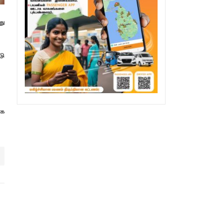
து
டு
ாக