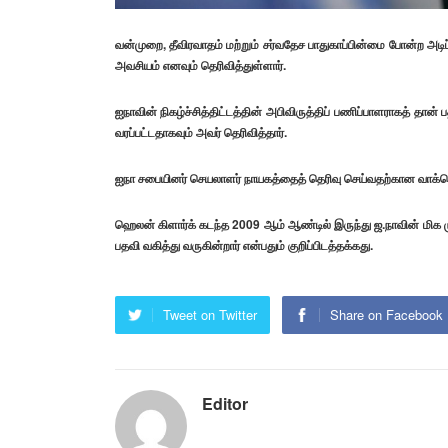
வன்முறை, தீவிரவாதம் மற்றும் சர்வதேச பாதுகாப்பின்மை போன்ற 
அவசியம் எனவும் தெரிவித்துள்ளார்.
ஐநாவின் நிகழ்ச்சித்திட்டத்தின் அபிவிருத்திப் பணிப்பாளராகத் தான்
வரப்பட்டதாகவும் அவர் தெரிவித்தார்.
ஐநா சபையினர் செயலாளர் நாயகத்தைத் தெரிவு செய்வதற்கான வாக்கெட
ஹெலன் கிளார்க் கடந்த 2009 ஆம் ஆண்டில் இருந்து ஜ.நாவின் மிக 
பதவி வகித்து வருகின்றார் என்பதும் குறிப்பிடத்தக்கது.
Tweet on Twitter
Share on Facebook
Editor