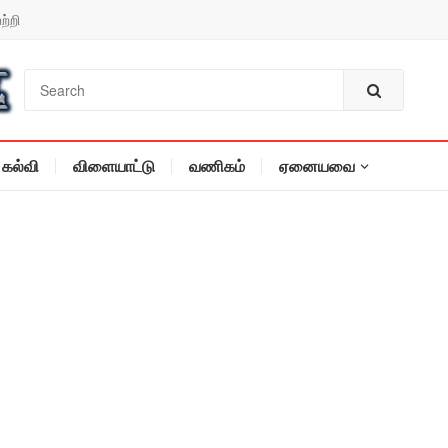
ற்றி
கல்வி
விளையாட்டு
வணிகம்
ஏனையவை