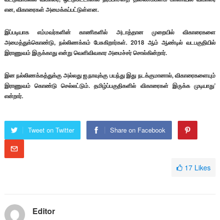
என, விகாரைகள் அமைக்கப்பட்டுள்ளன.
இப்படியாக எம்மவர்களின் காணிகளில் அடாத்தான முறையில் விகாரைகளை
அமைத்துக்கொண்டு, நல்லிணக்கம் பேசுகிறார்கள். 2018 ஆம் ஆண்டில் வடபகுதியில்
இராணுவம் இருக்காது என்று வெளிவிவகார அமைச்சர் சொல்கின்றார்.
இன நல்லிணக்கத்துக்கு அல்லது ஐ.நாவுக்கு பயந்து இது நடக்குமானால், விகாரைகளையும்
இராணுவம் கொண்டு செல்லட்டும். தமிழ்ப்பகுதிகளில் விகாரைகள் இருக்க முடியாது’
என்றார்.
Tweet on Twitter
Share on Facebook
17
Likes
Editor