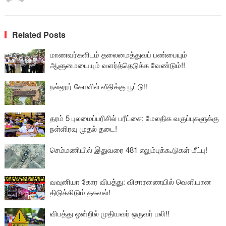
Related Posts
மாணவர்களிடம் தலைமைத்துவப் பண்பையும்
ஆளுமையையும் வளர்த்தெடுக்க வேண்டும்!!
நல்லூர் கோவில் வீதிக்கு பூட்டு!!
தரம் 5 புலமைப்பரிசில் பரீட்சை; மேலதிக வகுப்புகளுக்கு
நள்ளிரவு முதல் தடை!
செம்மணியில் இதுவரை 481 எலும்புக்கூடுகள் மீட்பு!
வவுனியா கோர விபத்து: விசாரணையில் வௌியான
திடுக்கிடும் தகவல்!
விபத்து ஒன்றில் முதியவர் ஒருவர் பலி!!