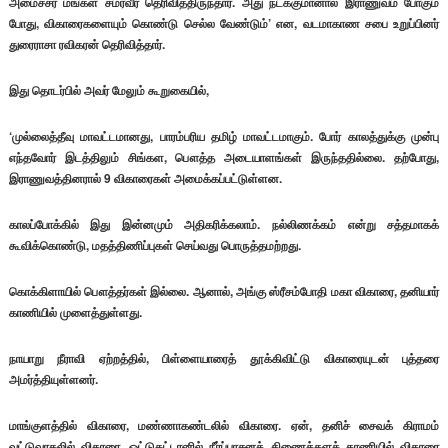
அமைச்சர் மங்கள சமரவீர தெரிவித்திருந்தார். அது நடக்குமானால் இராணுவம் போகும்
போது, விகாரைகளையும் கொண்டு செல்ல வேண்டும்’ என, வடமாகாண சபை உறுப்பினர்
துரைராசா ரவிகரன் தெரிவித்தார்.
இது தொடர்பில் அவர் மேலும் கூறுகையில்,
‘முல்லைத்தீவு மாவட்டமானது, பாரம்பரிய தமிழ் மாவட்டமாகும். போர் காலத்துக்கு முன்பு
எந்தவோர் இடத்திலும் சிங்கள, பௌத்த அடையாளங்கள் இருந்ததில்லை. தற்போது,
இராணுவத்தினரால் 9 விகாரைகள் அமைக்கப்பட்டுள்ளன.
காலப்போக்கில் இது இன்னமும் அதிகரிக்கலாம். நல்லிணக்கம் என்று சத்தமாகக்
கூவிக்கொண்டு, மதத்திணிப்புகள் செய்வது பொருத்தமற்றது.
கொக்கிளாயில் பௌத்தர்கள் இல்லை. ஆனால், அங்கு ஸ்ரீசம்போதி மகா விகாரை, தனியார்
காணியில் முளைத்துள்ளது.
நாயாறு நீராவி ஏற்றத்தில், பிள்ளையாரைத் தூக்கிவிட்டு விகாரையுடன் புத்தரை
அமர்த்தியுள்ளனர்.
மாங்குளத்தில் விகாரை, மண்ணாகண்டலில் விகாரை. ஏன், தனிச் சைவக் கிராமம்
வட்டுவாகலில் விகாரை, ஒட்டுசுட்டானில் நீர்ப்பாசனத் திணைக்களக் காணியில் விகாரை