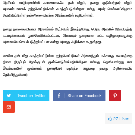
அரசியல் காழ்ப்புணர்ச்சி காரணமாகவே தன் மீதும், தனது குடும்பத்தார் மீதும்
அபாண்டமானக் குற்றச்சாட்டுக்கள் சுமத்தப்படுகின்றன என்று அவர் செவ்வாய்கிழமை
வெளியிட்டுள்ள தன்னிலை விளக்க அறிக்கையில் கூறியுள்ளார்.
தனது தலைமையிலான அரசாங்கம் ஆட்சியில் இருந்தபோது, பெரிய அளவில் அபிவிருத்தி
நடவடிக்கைகள் முன்னெடுக்கப்பட்டன, அவையும் முறையான சட்ட வழிமுறைகளுக்கு
அமையவே செயல்படுத்தப்பட்டன என்று அவரது அறிக்கை கூறுகிறது.
எனவே தன் மீது சுமத்தப்பட்டுள்ள குற்றச்சாட்டுகள் அனைத்தும் மக்களது கவனத்தை
திசை திருப்பும் நோக்குடன் முன்னெடுக்கப்படுகின்றன என்பது தெளிவாகிறது என
இலங்கையின் முன்னாள் ஜனாதிபதி மஹிந்த ராஜபக்ஷ தனது அறிக்கையில்
தெரிவித்துள்ளார்.
Tweet on Twitter
Share on Facebook
27
Likes