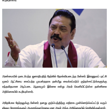
கூறியுள்ளார்
அண்மையில் நடைபெற்ற ஜனாதிபதித் தேர்லில் தோல்வியடைந்த பின்னர் இராணுவப் புரட்சி
மூலம் ஆட்சியை கைப்பற்ற முயன்றதாக தன்மீது வைக்கப்படும் குற்றச்சாட்டுக்களுக்கு
எந்தவிதமான அடிப்படை ஆதாரமும் இல்லை என்று அவர் வெளியிட்டுள்ள தன்னிலை
அறிக்கையில் கூறியுள்ளார்.
அதேபோல தேர்தலுக்கு பின்னர் தனது குடும்பத்திற்கு எதிராக முன்னெடுக்கப்பட்டு வரும்
விஷம பிரசாரங்களும் ஆதாரங்களற்றவை என அவர் அந்த அறிக்கையில் தெரிவித்துள்ளார்.