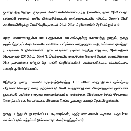
ஜனாதிபதித் தேர்தல் முடிவுகள் வெளியாகிக்கொண்டிருந்த நிலையில், தான் அப்போதைய
எதிர்கட்சி தலைவர் ரணில் விக்ரமசிங்கவுடன் கலந்துரையாடலில் ஈடுபட்ட பின்னர் அலரி
மாளிகையிலிருந்து வெளியேறியதாகவும் அவர் அந்த அறிக்கையில் தெரிவித்துள்ளார்.
அலரி மாளிகையிலுள்ள சில பகுதிகளை ஊடகங்களுக்கு காண்பித்து தானும், தனது
குடும்பத்தாரும் அரச செலவில் சுகபோக வாழ்க்கை வாழ்ந்ததாக கூறி, மக்களை ஏமாற்றும்
நடவடிக்கை மேற்கொள்ளப்பட்டதாக சுட்டிக்காட்டியுள்ள மஹிந்த ராஜபக்ஷ, அவ்வசதிகள்
அனைத்தும் 2013ஆம் ஆண்டு இலங்கையில் நடைபெற்ற கொமன்வெல்த் மாநாட்டுக்காக
அரச தலைவர்கள் மற்றும் பிற நாட்டு பிரதிநிதிகளின் பயன்பாட்டுக்காக கட்டப்பட்டவை
எனவும் குறிப்பிட்டுள்ளார்.
அத்தோடு தனது மனைவி கருவுலத்திலிருந்து 100 கிலோ பெறுமதியான தங்கத்தை
விற்பனை செய்தார் என்ற குற்றச்சாட்டு கேலி கூத்தானது என விமர்சித்துள்ள முன்னாள்
ஜனாதிபதி மஹிந்த ராஜபக்ஷ கருவுலத்திலுள்ள தங்கத்தை அந்நிறுவனத்தின் செயலாளர்
நினைத்தால் கூட இரகசியமாக விற்பனை செய்ய முடியாது எனவும் தெரிவித்துள்ளார்.
தனது படத்துடன் தயாரிக்கப்பட்ட கடிகாரங்கள், தேநீர் கோப்பைகள் ஆகிவை தொடர்பில்
வைக்கப்படும் குற்றச்சாட்டுக்களையும் அவர் மறுத்துள்ளார்.