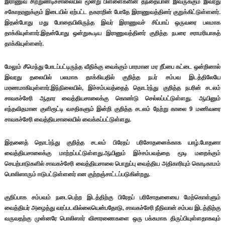
இராணுவ சிற்றுண்டிச்சாலையில் மூன்று பிள்ளைகளின் தந்தையான இவருக்கும் இவரது
சகோதரனுக்கும் இடையில் ஏற்பட்ட தகராறின் போதே இராணுவத்தினர் குறுக்கிட்டுள்ளனர்.
இதன்போது மது போதையிலிருந்த இவர் இராணுவச் சிப்பாய் ஒருவரை பலமாக
தாக்கியுள்ளார்.இதன்போது ஒன்றுகூடிய இராணுவத்தினர் குறித்த நபரை சராமரியாகத்
தாக்கியுள்ளனர்.
மேலும் சீமெந்து போடப்பட்டிருந்த வீதிக்கு வைக்கும் பாரமான மர றீப்பை கட்டை ஒன்றினால்
இவரது தலையில் பலமாக தாக்கியதில் குறித்த நபர் சம்பவ இடத்திலேயே
மரணமாகியுள்ளார்.இந்நிலையில், இச்சம்பவத்தைத் தொடர்ந்து குறித்த நபரின் சடலம்
சாவகச்சேரி ஆதார வைத்தியசாலைக்கு கொண்டு செல்லப்பட்டுள்ளது. ஆயினும்
எந்தவிதமான குளிரூட்டி வசதிகளும் இன்றி குறித்த சடலம் நேற்று காலை 9 மணிவரை
சாவகச்சேரி வைத்தியசாலையில் வைக்கப்பட்டுள்ளது.
இதனைத் தொடர்ந்து குறித்த சடலம் பிரேதப் பரிசோதனைக்காக யாழ்.போதனா
வைத்தியசாலைக்கு மாற்றப்பட்டுள்ளது.ஆயினும் இச்சம்பவத்தை மூடி மறைக்கும்
செயற்பாடுகளில் சாவகச்சேரி வைத்தியசாலை பொறுப்பு வைத்திய அதிகாரியும் கொடிகாமம்
பொலிஸாரும் ஈடுபட்டுள்ளனர் என குற்றஞ்சாட்டப்படுகின்றது.
குறிப்பாக சம்பவம் நடைபெற்ற இடத்திற்கு பிரேதப் பரிசோதனையை மேற்கொள்ளும்
வைத்தியர் அழைத்து வரப்படவில்லையென்பதோடு, சாவகச்சேரி நீதிவான் சம்பவ இடத்திற்கு
வருவதற்கு முன்னரே பொலிஸார் விசாரணைகளை ஒரு பக்கமாக திருப்பியுள்ளதாகவும்