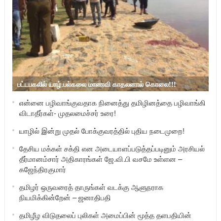
பட்டபகலில் யாழ்.பல்கலை மாணவி காதலனால் கொலை!!!
என்னை பழிவாங்குவதாக நினைத்து தமிழினத்தை பழிவாங்கி
விடாதீர்கள்- முதலமைச்சர் உரை!
யாழில் இன்று முதல் போக்குவரத்தில் புதிய நடைமுறை!
தேசிய மக்கள் சக்தி என அடையாளப்படுத்தப்படினும் அரசியல்
தீர்மானம்சார் அதிகாரங்கள் ஜே.வி.பி வசமே உள்ளன –
கஜேந்திரகுமார்
தமிழர் ஒருவரைத் தாருங்கள் வடக்கு ஆளுநராக
நியமிக்கின்றேன் – ஜனாதிபதி
தமிழீழ விடுதலைப் புலிகள் அமைப்பின் மூத்த தளபதியின்