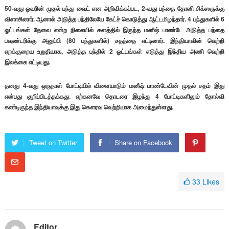
50-வது ஓவரின் முதல் பந்து வைட் என அறிவிக்கப்பட, 2-வது பந்தை தோனி சிக்ஸருக்கு
விளாசினார். ஆனால் அடுத்த பந்திலேயே கேட்ச் கொடுத்து ஆட்டமிழந்தார். 4 பந்துகளில் 6
ஓட்டங்கள் தேவை என்ற நிலையில் களத்தில் இருந்த மனீஷ் பாண்டே அடுத்த பந்தை
பவுண்டரிக்கு அனுப்பி (80 பந்துகளில்) சதத்தை எட்டினார். இந்தியாவின் வெற்றி
ஏறக்குறைய உறுதியாக, அடுத்த பந்தில் 2 ஓட்டங்கள் எடுத்து இந்திய அணி வெற்றி
இலக்கை எட்டியது.
தனது 4-வது ஒருநாள் போட்டியில் விளையாடும் மனீஷ் பாண்டேவின் முதல் சதம் இது
என்பது குறிப்பிடத்தக்கது. ஏற்கனவே தொடரை இழந்து 4 போட்டிகளிலும் தோல்வி
கண்டிருந்த இந்தியாவுக்கு இது கௌரவ வெற்றியாக அமைந்துள்ளது.
Tweet on Twitter
Share on Facebook
33
Likes
Editor