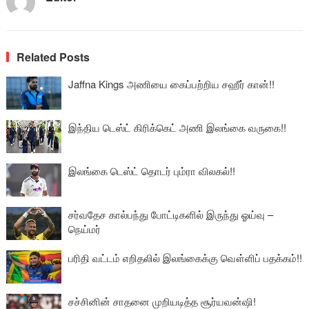
Related Posts
Jaffna Kings அணியை கைப்பற்றிய சஹீர் கான்!!
இந்திய டெஸ்ட் கிரிக்கெட் அணி இலங்கை வருகை!!
இலங்கை டெஸ்ட் தொடர் பும்ரா விலகல்!!
சர்வதேச கால்பந்து போட்டிகளில் இருந்து ஓய்வு –
நெய்மர்
பரிதி வட்டம் எறிதலில் இலங்கைக்கு வௌ்ளிப் பதக்கம்!!
சச்சினின் சாதனை முறியடித்த சூர்யவன்ஷி!