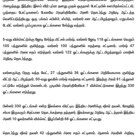
அழைத்தது. இந்திய இளம் வீரர் பும்ரா தனது முதல் ஒருநாள் போட்டியில் களமிறக்கப்பட்டார்.
முந்தைய போட்டிகளைப் போலவே அவுஸ்திரேலிய அணி தொடர்ந்து அதிரடி ஆட்டத்த
வெளிப்படுத்தியது. ஒரு பக்கம் ஃபின்ச், ஸ்மித், வார்னர் என ஆட்டமிழந்தாலும், மறுபக்கம்
டேவிட் வார்னர் மும்முரமாக ஓட்டங்களை சேர்த்து வந்தார்.
5-வது விக்கெட்டுக்கு ஜோடி சேர்ந்த மிட்சல் மார்ஷ், வார்னர் ஜோடி 118 ஓட்டங்களை வெறும்
105 பந்துகளில் குவித்தது. வார்னர் 100 பந்துகளில் சதத்தை எட்டினார். மார்ஷ் 47
பந்துகளில் அரை சதம் எடுத்தார். வார்னர் 122 ஓட்டங்களுக்கு ஆட்டமிழந்தாலும் மாஷின்
அதிரடி தொடர்ந்தது.
வார்னருக்கு பிறகு வந்த வேட், 27 பந்துகளில் 36 ஓட்டங்களை அதிவேகமாக குவித்து
விட்டு ஆட்டமிழந்தார். 50-வது ஓவரில் மார்ஷ் சதத்தை எட்டினார். இதற்கு அவர் 81 பந்துகள்
மட்டுமே எடுத்துக் கொண்டார். முடிவில் அவுஸ்திரேலியா 7 விக்கெட்டுகளை இழந்து 330
ஓட்டங்களை எடுத்தது.
பின்னர் 330 ஓட்டங்கள் என்ற இலக்கை விரட்டிய இந்திய அணிக்கு ஷிகர் தவன், ரோஹித்
சர்மா இருவரும் சிறப்பான தொடக்கத்தை தந்தனர். இவர்களது அதிரடி ஆட்டத்தால் இந்திய
அணி 10 ஓவர்களில் விக்கெட் இழப்பின்றி 68 ஓட்டங்களை எட்டியது.
தொடர்ந்து ஷிகர் தவன் 42 பந்துகளில் அரை சதம் எட்டினார். ஆனால் அவரின் அதிரடி