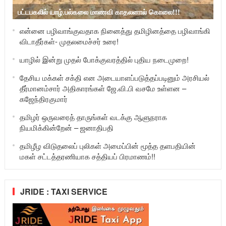
பட்டபகலில் யாழ்.பல்கலை மாணவி காதலனால் கொலை!!!
என்னை பழிவாங்குவதாக நினைத்து தமிழினத்தை பழிவாங்கி
விடாதீர்கள்- முதலமைச்சர் உரை!
யாழில் இன்று முதல் போக்குவரத்தில் புதிய நடைமுறை!
தேசிய மக்கள் சக்தி என அடையாளப்படுத்தப்படினும் அரசியல்
தீர்மானம்சார் அதிகாரங்கள் ஜே.வி.பி வசமே உள்ளன –
கஜேந்திரகுமார்
தமிழர் ஒருவரைத் தாருங்கள் வடக்கு ஆளுநராக
நியமிக்கின்றேன் – ஜனாதிபதி
தமிழீழ விடுதலைப் புலிகள் அமைப்பின் மூத்த தளபதியின்
மகள் சட்டத்தரணியாக சத்தியப் பிரமாணம்!!
JRIDE : TAXI SERVICE