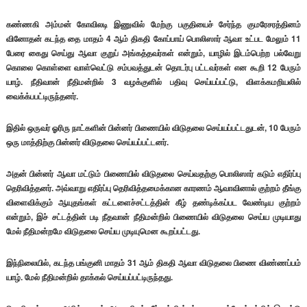
கண்ணகி அம்மன் கோவிலடி இணுவில் மேற்கு பகுதியைச் சேர்ந்த குமரேசரத்தினம்
வினோதன் கடந்த தை மாதம் 4 ஆம் திகதி கோப்பாய் பொலிஸார் ஆவா உட்பட மேலும் 11
பேரை கைது செய்து ஆவா குறுப் அங்கத்தவர்கள் என்றும், யாழில் இடம்பெற்ற பல்வேறு
கொலை கொள்ளை வாள்வெட்டு சம்பவத்துடன் தொடர்பு பட்டவர்கள் என கூறி 12 பேரும்
யாழ். நீதிவான் நீதிமன்றில் 3 வழக்குளில் பதிவு செய்யப்பட்டு, விளக்கமறியலில்
வைக்க்பபட்டிருந்தனர்.
இதில் ஒருவர் ஓரிரு நாட்களின் பின்னர் பிணையில் விடுதலை செய்யப்பட்டதுடன், 10 பேரும்
ஒரு மாத்திற்கு பின்னர் விடுதலை செய்யப்பட்டனர்.
அதன் பின்னர் ஆவா மட்டும் பிணையில் விடுதலை செய்வதற்கு பொலிஸார் கடும் எதிர்ப்பு
தெரிவித்தனர். அவ்வாறு எதிர்ப்பு தெரிவித்தமைக்கான காரணம் ஆவாவினால் குற்றம் தீங்கு
விளைவிக்கும் ஆயுதங்கள் கட்டளைச்சட்டத்தின் கீழ் தண்டிக்கப்பட வேண்டிய குற்றம்
என்றும், இச் சட்டத்தின் படி நீதவான் நீதிமன்றில் பிணையில் விடுதலை செய்ய முடியாது
மேல் நீதிமன்றமே விடுதலை செய்ய முடியுமென கூறப்பட்டது.
இந்நிலையில், கடந்த பங்குனி மாதம் 31 ஆம் திகதி ஆவா விடுதலை பிணை விண்ணப்பம்
யாழ். மேல் நீதிமன்றில் தாக்கல் செய்யப்பட்டிருந்தது.