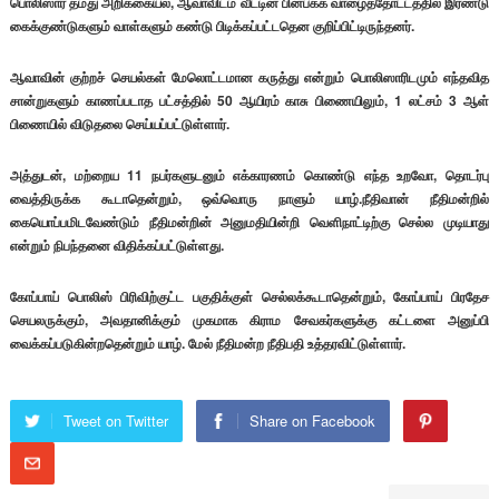
பொலிஸார் தமது அறிக்கையல், ஆவாவிடம் வீட்டின் பின்பக்க வாழைத்தோட்டத்தில் இரண்டு
கைக்குண்டுகளும் வாள்களும் கண்டு பிடிக்கப்பட்டதென குறிப்பிட்டிருந்தனர்.
ஆவாவின் குற்றச் செயல்கள் மேலொட்டமான கருத்து என்றும் பொலிஸாரிடமும் எந்தவித
சான்றுகளும் காணப்படாத பட்சத்தில் 50 ஆயிரம் காசு பிணையிலும், 1 லட்சம் 3 ஆள்
பிணையில் விடுதலை செய்யப்பட்டுள்ளார்.
அத்துடன், மற்றைய 11 நபர்களுடனும் எக்காரணம் கொண்டு எந்த உறவோ, தொடர்பு
வைத்திருக்க கூடாதென்றும், ஒவ்வொரு நாளும் யாழ்.நீதிவான் நீதிமன்றில்
கையொப்பமிடவேண்டும் நீதிமன்றின் அனுமதியின்றி வெளிநாட்டிற்கு செல்ல முடியாது
என்றும் நிபந்தனை விதிக்கப்பட்டுள்ளது.
கோப்பாய் பொலிஸ் பிரிவிற்குட்ட பகுதிக்குள் செல்லக்கூடாதென்றும், கோப்பாய் பிரதேச
செயலருக்கும், அவதானிக்கும் முகமாக கிராம சேவகர்களுக்கு கட்டளை அனுப்பி
வைக்கப்படுகின்றதென்றும் யாழ். மேல் நீதிமன்ற நீதிபதி உத்தரவிட்டுள்ளார்.
Tweet on Twitter
Share on Facebook