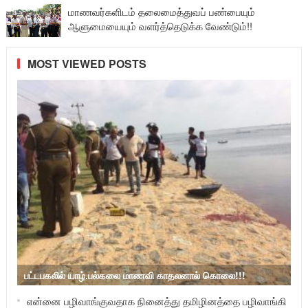
மாணவர்களிடம் தலைமைத்துவப் பண்பையும்
ஆளுமையையும் வளர்த்தெடுக்க வேண்டும்!!
MOST VIEWED POSTS
பட்டபகலில் யாழ்.பல்கலை மாணவி காதலனால் கொலை!!!
என்னை பழிவாங்குவதாக நினைத்து தமிழினத்தை பழிவாங்கி