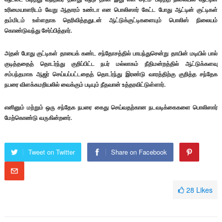
உரிமையாளரிடம் வேறு ஆதாரம் உண்டா என பொலிஸார் கேட்ட போது ஆட்டின் குட்டிகள்
தம்மிடம் உள்ளதாக தெரிவித்ததுடன் ஆட்டுக்குட்டிகளையும் பொலிஸ் நிலையம்
கொண்டுவந்து சேர்ப்பித்தார்.
அதன் போது குட்டிகள் தாயைக் கண்ட சந்தோசத்தில் பாயந்துசென்று தாயின் மடியில் பால்
குடித்ததைத் தொடர்ந்து குறிப்பிட்ட நபர் மல்லாகம் நீதிமன்றத்தில் ஆட்டுக்களவு
சம்பந்தமாக ஆஜர் செய்யப்பட்டதைத் தொடர்ந்து இரண்டு வாரத்திற்கு குறித்த சந்தேக
நபரை விளக்கமறியலில் வைக்கும் படியும் நீதவான் உத்தரவிட்டுள்ளார்.
எனினும் மற்றும் ஒரு சந்தேக நபரை கைது செய்வதற்கான நடவடிக்கைகளை பொலிஸார்
மேற்கொண்டு வருகின்றனர்.
Tweet on Twitter
Share on Facebook
28
Likes