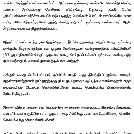
மடக்கிப் பிடித்துள்ளனர்.களவாடப்பட்ட ஆட்டினை முச்சக்கர வண்டியில் கொண்டு சென்ற
நபர்களை தெல்லிப்பழை பொலிஸார் மறித்தபோது நிறுத்தாது தப்பிச் செல்ல
முற்பட்டவர்களை
வீதிக்கடமையில் ஈடுபட்டிருந்து பொலிஸார் மோட்டார் சையிக்கிளில் சுமார்
மூன்ற கிலோ மீற்றருக்கு மேல் துரத்தி சென்று குறிப்பிட்ட முச்சக்கர வண்டியையும் அதில்
இருந்தவர்களையும் நிறுத்தியுள்ளனர்.
அந்தச் சம்பவம் கடந்த ஞாயிற்றுக்கிழமை இடம்பெற்றுள்ளது. அதன் போது முச்சக்கர
வண்டியில் இருந்த சந்தேக நபர் ஒருவர் பொலிசாருடன் வாக்குவாதத்தில் ஈடுபட்டுவிட்டு
தப்பி ஓடிய நிலையில் மேலும் ஒருவரை கைது செய்த பொலிஸார் முச்சக்கர வண்டி, ஆடு
ஆகியவற்றையும் பொலிஸ் நிலையத்தில் கையளித்தார்.
எனினும் கைது செய்யப்பட்டநபர் தம்மிடம் சாரதி அனுமதிப்பத்திரம் இல்லை எனவும்.
அதன்காரணத்தினால் தாம் நிறுத்தாது தப்பி ஓடியதாகவும் ஆட்டிற்கு சுகமில்லாததால் மிருக
வைத்தியரிடம் ஆட்டைக் கொண்டுவந்தோம் எனவும் பொலிஸாரின் விசாரணைகளில்
தெரிவித்திருந்தார்.
அதனையடுத்து குறித்த நபர் பொலிசாரினால் தடுத்து வைக்கப்பட்ட நிலையில் இரண்டாம்
நாள் கீரிமலைப் பகுதியில் உள்ள ஒருவர் தனது ஆடு இது தான் என தெல்லிப்பழை பொலிஸ்
நிலையம் வந்து உரிமை கோரியுள்ளார்.
ஆட்டை பிடித்து வந்தவர் தனது ஆடு தான் இது என அடம் பிடித்த நிலையில் ஆட்டின்