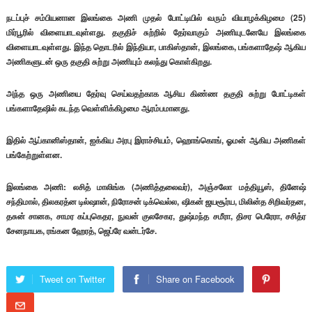
நடப்புச் சம்பியனான இலங்கை அணி முதல் போட்டியில் வரும் வியாழக்கிழமை (25)
மிர்பூரில் விளையாடவுள்ளது. தகுதிச் சுற்றில் தேர்வாகும் அணியுடனேயே இலங்கை
விளையாடவுள்ளது. இந்த தொடரில் இந்தியா, பாகிஸ்தான், இலங்கை, பங்களாதேஷ் ஆகிய
அணிகளுடன் ஒரு தகுதி சுற்று அணியும் கலந்து கொள்கிறது.
அந்த ஒரு அணியை தேர்வு செய்வதற்காக ஆசிய கிண்ண தகுதி சுற்று போட்டிகள்
பங்களாதேஷில் கடந்த வெள்ளிக்கிழமை ஆரம்பமானது.
இதில் ஆப்கானிஸ்தான், ஐக்கிய அரபு இராச்சியம், ஹொங்கொங், ஓமன் ஆகிய அணிகள்
பங்கேற்றுள்ளன.
இலங்கை அணி: லசித் மாலிங்க (அணித்தலைவர்), அஞ்சலோ மத்தியூஸ், தினேஷ்
சந்திமால், திலகரத்ன டில்ஷான், நிரோசன் டிக்வெல்ல, ஷிகன் ஜயசூர்ய, மிலின்த சிறிவர்தன,
தசுன் சானக, சாமர கப்புகெதர, நுவன் குலசேகர, துஷ்மந்த சமீரா, திசர பெரேரா, சசித்ர
சேனநாயக, ரங்கன ஹேரத், ஜெப்ரே வன்டர்சே.
Tweet on Twitter
Share on Facebook