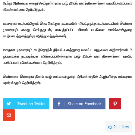
நேற்று அதிகாலை கைது செய்துள்ளதாக யாழ் நீரியல் வளத்திணைக்கள உதவிப்பணிப்பாளர்
ரமேஸ்கண்ணா தெரிவித்தார்.
காரைநகர் கடற்பரப்பினுள் இரவு ரோந்துக் கடமையில் ஈடுபட்டிருந்த கடற்படையினர் இவர்கள்
மூவரையும் கைது செய்ததுடன், கைபற்றப்பட்ட விசைப் படகினை காங்கேசன்துறை
கடற்படைத்தளத்துக்கு எடுத்து வந்துள்ளனர்.
கைதான மூவரையும் கடற்றொழில் நீரியல் வளத்துறை மாவட்ட அலுவலக அதிகாரிகளிடம்
ஒப்படைக்க நடவடிக்கை எடுக்கப்பட்டுள்ளதாக யாழ் நீரியல் வள திணைக்கள உதவிப்
பணிப்பாளர் ரமேஸ்கண்ணா தெரிவித்தார்.
இவர்களை இன்றைய தினம் யாழ் ஊர்காவற்துறை நீதிமன்றத்தில் ஆஜர்படுத்த உள்ளதாக
அவர் மேலும் தெரிவித்தார்.
Tweet on Twitter
Share on Facebook
21
Likes