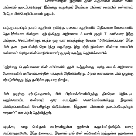
கொள்கின்றன. இதனால் தான் அதிகாலை வேளை களில்
மின்சாரம் தடைப்படுகிறது” இவ்வாறு கூறுகிறார் இலங்கை மின்சார சபையின் சுன்னாகம்
பிரதேச மின்பொறியியலாளர் ஒருவர்.
யாழ்.குடாநாட்டில் நகரப் பகுதிகள் தவிர்ந்த ஏனைய பகுதிகளில் அதிகாலை வேளைகளில்
தொடர்ச்சியாக மின்தடை ஏற்படுகிறது. அதிகாலை 3 மணி முதல் 7 மணிவரை இந்த
மின்தடை தொடர்கின்றது. கடந்த ஒரு வார காலத்துக்கு மேலாக “அறிவிக்கப்படாத’ இந்த
மின் தடை தடையின்றி தொடர்ந்து வருகிறது. இது பற்றி இலங்கை மின்சார சபையின்
சுன்னாகம் பிரதேச மின்பொறியியலாளர் ஒருவர் கருத்து தெரிவிக்கையில்
”தற்போது பெரும்பாலான மின் கம்பிகளில் தூசி படிந்துள்ளது. அதே சமயம் அதிகாலை
வேளைகளில் வளிமண்டலத்தில் ஈரப்பதன் அதிகரிக்கிறது. அதன் காரணமாக மின் ஒழுக்கு
ஏற்படுகின்றது. இது தவிர்க்க முடியாத நிகழ்வு.
மின் ஒழுக்கு ஏற்படுவதனால், மின் பிறப்பாக்கிகளிலிருந்து திடீரென அதிகூடிய
வலுக்கொண்ட மின்சாரம் ஒரே சமயத்தில் வெளிப்பாச்சுகின்றது. இதனால்
மின்பிறப்பாக்கிகள் செயலிழந்து விடுகின்றன. இதுதான் மின்சாரம் தடைப்படுவதற்குக்
காரணம்” என அவர் தெரிவித்தார்.
அடிக்கடி மழை பெய்தால் வயர்களிலுள்ள தூசிகள் கழுவப்பட்டுவிடும். மழை
பெய்யாததாலேயே இந்த நிலைமை. இதனால் நாம் மின் கம்பிகளில் படிந்துள்ள தூசிகளை