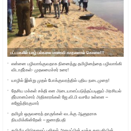
பட்டபகலில் யாழ்.பல்கலை மாணவி காதலனால் கொலை!!!
என்னை பழிவாங்குவதாக நினைத்து தமிழினத்தை பழிவாங்கி
விடாதீர்கள்- முதலமைச்சர் உரை!
யாழில் இன்று முதல் போக்குவரத்தில் புதிய நடைமுறை!
தேசிய மக்கள் சக்தி என அடையாளப்படுத்தப்படினும் அரசியல்
தீர்மானம்சார் அதிகாரங்கள் ஜே.வி.பி வசமே உள்ளன –
கஜேந்திரகுமார்
தமிழர் ஒருவரைத் தாருங்கள் வடக்கு ஆளுநராக
நியமிக்கின்றேன் – ஜனாதிபதி
தமிழீழ விடுதலைப் புலிகள் அமைப்பின் மூத்த தளபதியின்