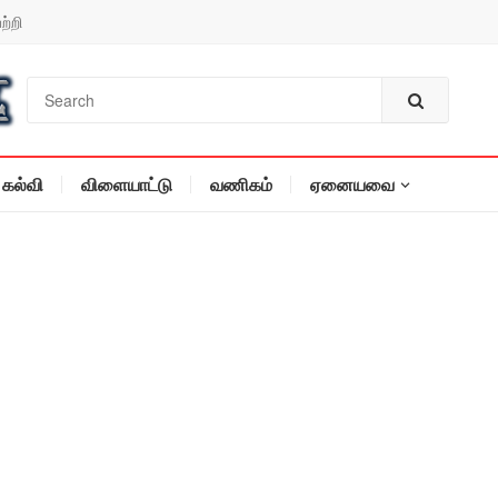
ற்றி
கல்வி
விளையாட்டு
வணிகம்
ஏனையவை