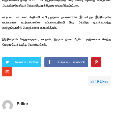
வறுமைக்கோட்டுக்கு உட்பட்ட 84 குடும்பங்களுக்கு உலர் உணவு அல்லாத பொருட்கள்
அடங்கிய பொதிகள் நேற்று வியாழக்கிழமை கையளிக்கப்பட்டன.
கடற்படை கட்டளை அதிகாரி எ.பி.டி.தர்நாக தலைமையில் இடம்பெற்ற இந்நிகழ்வில்
வடமாகாண கடற்படைகளின் கட்டளையதிகாரி ரியர் அட்மிரல் டி.எஸ்.உடவத்த
கலந்துகொண்டு பொருட்களை கையளித்தார்.
இந்நிகழ்வில் சேந்தான்குளம், மாதகல், திருவடி நிலை ஆகிய பகுதிகளைச் சேர்ந்த
பொதுமக்கள் கலந்து கொண்டார்கள்.
Tweet on Twitter
Share on Facebook
19
Likes
Editor