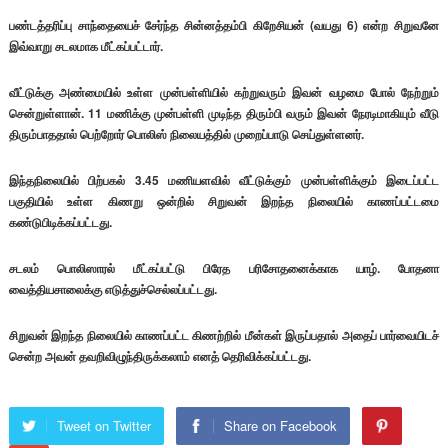
பண்டத்தரிப்பு சாந்தையைச் சேர்ந்த சின்னத்தம்பி கிறேசியன் (வயது 6) என்ற சிறுவனே
இவ்வாறு சடலமாக மீட்கப்பட்டார்.
வீட்டுக்கு அண்மையில் உள்ள முன்பள்ளியில் கற்றுவரும் இவன் வழமை போல் நேற்றும்
சென்றுள்ளான். 11 மணிக்கு முன்பள்ளி முடிந்த திரும்பி வரும் இவன் நேரடிமாகியும் வீடு
திரும்பாததால் பெற்றோர் பொலிஸ் நிலையத்தில் முறைப்பாடு செய்துள்ளனர்.
இந்தநிலையில் பிற்பகல் 3.45 மணியளவில் வீட்டுக்கும் முன்பள்ளிக்கும் இடைப்பட்ட
பகுதியில் உள்ள கிணறு ஒன்றில் சிறுவன் இறந்த நிலையில் காணப்பட்டமை
கண்டுபிடிக்கப்பட்டது.
சடலம் பொலிஸாரல் மீட்கப்பட்டு பிரேத பரிசோதனைக்காக யாழ். போதனா
வைத்தியசாலைக்கு எடுத்துச்செல்லப்பட்டது.
சிறுவன் இறந்த நிலையில் காணப்பட்ட கிணற்றில் மீன்கள் இருப்பதால் அதைப் பார்வையிடச்
சென்ற அவன் தவறிவிழுந்திருக்கலாம் எனத் தெரிவிக்கப்பட்டது.
Tweet on Twitter
Share on Facebook