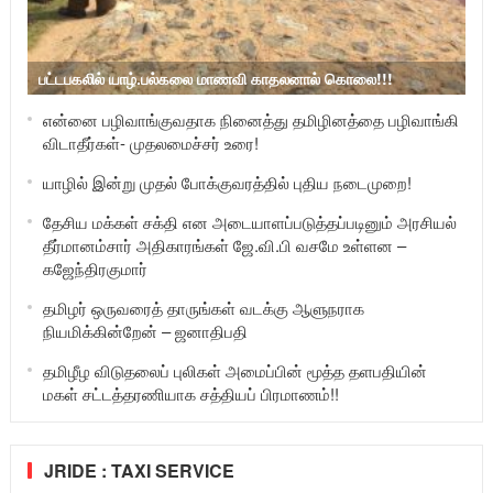
பட்டபகலில் யாழ்.பல்கலை மாணவி காதலனால் கொலை!!!
என்னை பழிவாங்குவதாக நினைத்து தமிழினத்தை பழிவாங்கி
விடாதீர்கள்- முதலமைச்சர் உரை!
யாழில் இன்று முதல் போக்குவரத்தில் புதிய நடைமுறை!
தேசிய மக்கள் சக்தி என அடையாளப்படுத்தப்படினும் அரசியல்
தீர்மானம்சார் அதிகாரங்கள் ஜே.வி.பி வசமே உள்ளன –
கஜேந்திரகுமார்
தமிழர் ஒருவரைத் தாருங்கள் வடக்கு ஆளுநராக
நியமிக்கின்றேன் – ஜனாதிபதி
தமிழீழ விடுதலைப் புலிகள் அமைப்பின் மூத்த தளபதியின்
மகள் சட்டத்தரணியாக சத்தியப் பிரமாணம்!!
JRIDE : TAXI SERVICE