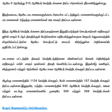
ஆகிய 5 ஆயிரத்து 315 ஆசிரியர் வெற்றிடங்களை நிரப்ப அரசாங்கம் தீர்மானித்துள்ளது.
இதற்கமைய, தேசிய பாடசாலைகளுக்காக அமைச்சு மட்டத்திலும், மாகாணங்களுக்குட்பட்ட
பாடாசலைகள் அந்தந்த மாகாணங்கள் ஊடாகவும் நிரப்பபடவுள்ளன.
இந்த ஆசிரியர் வெற்றிடங்களை நிரப்புவதற்கான இறுதிப்படுத்தல் செயற்பாடுகள் எதிர்வரும்
ஜூன் மாதம் 6 ஆம் திகதிக்குள் மேற்கொள்ள எதிர்பார்த்துள்ளதாக பிரதமர் அலுவலகத்தில்
ஸ்தாபிக்கப்பட்டுள்ள தேசிய செயற்பாட்டு மையம் விடுத்துள்ள அறிக்கையில்
குறிப்பிடப்பட்டுள்ளது.
பாடசாலை மட்டத்தில் நிலவும் வெற்றிடத்திற்கான விண்ணப்பம் கோரல் அறிவித்தல்
எதிர்வரும் மார்ச் மாதம் நான்காம் திகதி வெளியிடப்படவுள்ளது. இதன்கீழ் கணிதம்,
விஞ்ஞானம் மற்றும் ஆங்கிலம் ஆகிய சகல ஆசிரியர் வெற்றிடங்களும் நிரப்பபடவுள்ளன.
கிழக்கு மாகாணத்தில் 1134 வெற்றிடங்களும், மேல் மாகாணத்தில் 157 வெற்றிடங்களும்
நிரப்படவுள்ளன.இதுதவிர, மத்திய மாகாணத்தில் 930 ஆசிரியர் வெற்றிடங்களும், ஊவா
மற்றும் வடக்கு மாகாணங்களில் முறையே 500 மற்றும் 569 வெற்றிடங்கள்
நிரப்பபடவுள்ளன.
மேலும் வேலைவாய்ப்பு செய்திகளுக்கு.