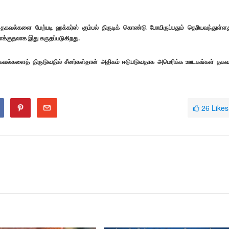
 தகவல்களை மேற்படி ஹக்கர்ஸ் கும்பல் திருடிக் கொண்டு போயிருப்பதும் தெரியவந்துள்ளத
ாக்குதலாக இது கருதப்படுகிறது.
்களைத் திருடுவதில் சீனர்கள்தான் அதிகம் ஈடுபடுவதாக அமெரிக்க ஊடகங்கள் தகவ
26
Likes