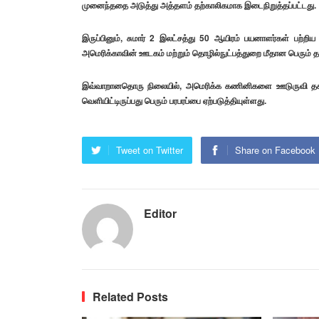
முனைந்ததை அடுத்து அத்தளம் தற்காலிகமாக இடைநிறுத்தப்பட்டது.
இருப்பினும், சுமார் 2 இலட்சத்து 50 ஆயிரம் பயனாளர்கள் பற்றிய
அமெரிக்காவின் ஊடகம் மற்றும் தொழில்நுட்பத்துறை மீதான பெரும் த
இவ்வாறானதொரு நிலையில், அமெரிக்க கணினிகளை ஊடுருவி தகவல
வெளியிட்டிருப்பது பெரும் பரபரப்பை ஏற்படுத்தியுள்ளது.
Tweet on Twitter
Share on Facebook
Editor
Related Posts