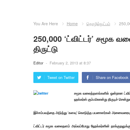
You Are Here
Home
தொழில்நுட்பம்
250,0
250,000 ‘ட்விட்டர்’ சமூக 
திருட்டு
Editor
-
February 2, 2013 at 8:37
Tweet on Twitter
Share on Facebook
சமூக வலைத்தளங்களில் ஒன்றான ட்விட்
ஹக்கர்ஸ் கும்பலொன்று திருடிச் சென்ற
இச்சம்பவத்தை அடுத்து ‘களவு’ கொடுத்த பயனாளர்கள் அனைவரையும் ப
ட்விட்டர் சமூக வலைதளம் அவ்வப்போது ஹேக்கர்ஸின் தாக்குதலுக்க