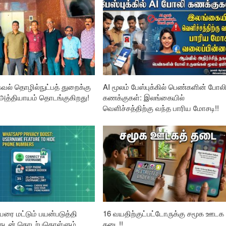
வல் தொழில்நுட்பத் துறைக்கு
AI மூலம் பேஸ்புக்கில் பெண்களின் போல
 அத்தியாயம் தொடங்குகிறது!
கணக்குகள்: இலங்கையில்
வெளிச்சத்திற்கு வந்த பாரிய மோசடி!!
ரை மட்டும் பயன்படுத்தி
16 வயதிற்குட்பட்டோருக்கு சமூக ஊடக
ளுடன் தொடர்புகொள்ளும்
தடை!!