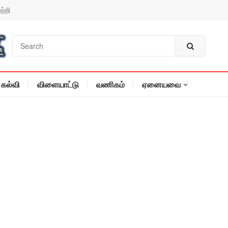
ற்றி
கல்வி
விளையாட்டு
வணிகம்
ஏனையவை