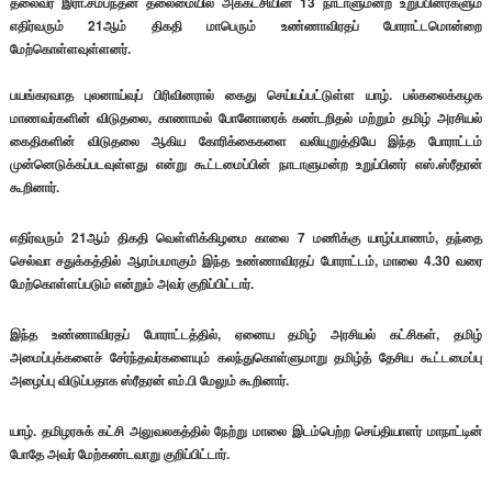
தலைவர் இரா.சம்பந்தன் தலைமையில் அக்கட்சியின் 13 நாடாளுமன்ற உறுப்பினர்களும்
எதிர்வரும் 21ஆம் திகதி மாபெரும் உண்ணாவிரதப் போராட்டமொன்றை
மேற்கொள்ளவுள்ளனர்.
பயங்கரவாத புலனாய்வுப் பிரிவினரால் கைது செய்யப்பட்டுள்ள யாழ். பல்கலைக்கழக
மாணவர்களின் விடுதலை, காணாமல் போனோரைக் கண்டறிதல் மற்றும் தமிழ் அரசியல்
கைதிகளின் விடுதலை ஆகிய கோரிக்கைகளை வலியுறுத்தியே இந்த போராட்டம்
முன்னெடுக்கப்படவுள்ளது என்று கூட்டமைப்பின் நாடாளுமன்ற உறுப்பினர் எஸ்.ஸ்ரீதரன்
கூறினார்.
எதிர்வரும் 21ஆம் திகதி வெள்ளிக்கிழமை காலை 7 மணிக்கு யாழ்ப்பாணம், தந்தை
செல்வா சதுக்கத்தில் ஆரம்பமாகும் இந்த உண்ணாவிரதப் போராட்டம், மாலை 4.30 வரை
மேற்கொள்ளப்படும் என்றும் அவர் குறிப்பிட்டார்.
இந்த உண்ணாவிரதப் போராட்டத்தில், ஏனைய தமிழ் அரசியல் கட்சிகள், தமிழ்
அமைப்புக்களைச் சேர்ந்தவர்களையும் கலந்துகொள்ளுமாறு தமிழ்த் தேசிய கூட்டமைப்பு
அழைப்பு விடுப்பதாக ஸ்ரீதரன் எம்.பி மேலும் கூறினார்.
யாழ். தமிழரசுக் கட்சி அலுவலகத்தில் நேற்று மாலை இடம்பெற்ற செய்தியாளர் மாநாட்டின்
போதே அவர் மேற்கண்டவாறு குறிப்பிட்டார்.