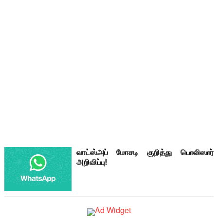
வாட்ஸ்அப் மோசடி குறித்து பொலிஸார்
அறிவிப்பு!