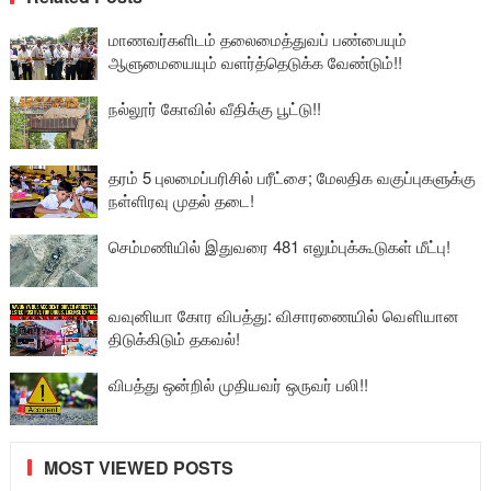
மாணவர்களிடம் தலைமைத்துவப் பண்பையும்
ஆளுமையையும் வளர்த்தெடுக்க வேண்டும்!!
நல்லூர் கோவில் வீதிக்கு பூட்டு!!
தரம் 5 புலமைப்பரிசில் பரீட்சை; மேலதிக வகுப்புகளுக்கு
நள்ளிரவு முதல் தடை!
செம்மணியில் இதுவரை 481 எலும்புக்கூடுகள் மீட்பு!
வவுனியா கோர விபத்து: விசாரணையில் வௌியான
திடுக்கிடும் தகவல்!
விபத்து ஒன்றில் முதியவர் ஒருவர் பலி!!
MOST VIEWED POSTS