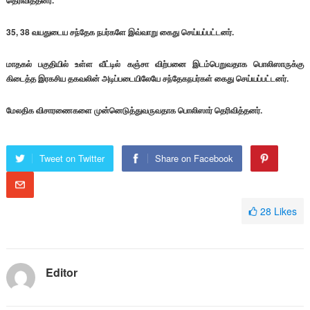
தெரிவித்தனர்.
35, 38 வயதுடைய சந்தேக நபர்களே இவ்வாறு கைது செய்யப்பட்டனர்.
மாதகல் பகுதியில் உள்ள வீட்டில் கஞ்சா விற்பனை இடம்பெறுவதாக பொலிஸாருக்கு
கிடைத்த இரகசிய தகவலின் அடிப்படையிலேயே சந்தேகநபர்கள் கைது செய்யப்பட்டனர்.
மேலதிக விசாரணைகளை முன்னெடுத்துவருவதாக பொலிஸார் தெரிவித்தனர்.
Tweet on Twitter
Share on Facebook
28
Likes
Editor