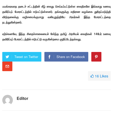
பயங்கரவாத தடைச் சட்டத்தின் கீழ் கைது செய்யப்பட்டுள்ள கைதிகளே இவ்வாறு உணவு
தவிர்ப்புப் போராட்டத்தில் ஈடுபட்டுள்ளனர். தங்களுக்கு எதிரான வழக்கை துரிதப்படுத்தி
விடுதலைக்கு வழிசமைக்குமாறு வலியுறுத்தியே அவர்கள் இந்த போராட்டத்தை
நடத்துகின்றனர்.
ஏற்கெனவே, இந்த சிறைச்சாலையைச் சேர்ந்த தமிழ் அரசியல் கைதிகள் 14பேர் உணவு
தவிரிப்புப் போராட்டத்தில் ஈடுபட்டு வருகின்றமை குறிப்பிடத்தக்கது.
Tweet on Twitter
Share on Facebook
16
Likes
Editor