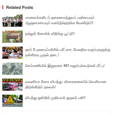
Related Posts
மாணவர்களிடம் தலைமைத்துவப் பண்பையும்
ஆளுமையையும் வளர்த்தெடுக்க வேண்டும்!!
நல்லூர் கோவில் வீதிக்கு பூட்டு!!
தரம் 5 புலமைப்பரிசில் பரீட்சை; மேலதிக வகுப்புகளுக்கு
நள்ளிரவு முதல் தடை!
செம்மணியில் இதுவரை 481 எலும்புக்கூடுகள் மீட்பு!
வவுனியா கோர விபத்து: விசாரணையில் வௌியான
திடுக்கிடும் தகவல்!
விபத்து ஒன்றில் முதியவர் ஒருவர் பலி!!