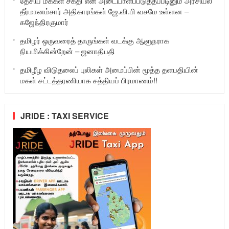
தேசிய மக்கள் சக்தி என அடையாளப்படுத்தப்படினும் அரசியல்
தீர்மானம்சார் அதிகாரங்கள் ஜே.வி.பி வசமே உள்ளன –
கஜேந்திரகுமார்
தமிழர் ஒருவரைத் தாருங்கள் வடக்கு ஆளுநராக
நியமிக்கின்றேன் – ஜனாதிபதி
தமிழீழ விடுதலைப் புலிகள் அமைப்பின் மூத்த தளபதியின்
மகள் சட்டத்தரணியாக சத்தியப் பிரமாணம்!!
JRIDE : TAXI SERVICE