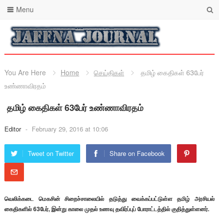
Menu
You Are Here
Home
செய்திகள்
தமிழ் கைதிகள் 63பேர்
உண்ணாவிரதம்
தமிழ் கைதிகள் 63பேர் உண்ணாவிரதம்
Editor
-
February 29, 2016 at 10:06
Tweet on Twitter
Share on Facebook
வெலிக்கடை மெகசின் சிறைச்சாலையில் தடுத்து வைக்கப்பட்டுள்ள தமிழ் அரசியல்
கைதிகளில் 63பேர், இன்று காலை முதல் உணவு தவிர்ப்புப் போராட்டத்தில் குதித்துள்ளனர்.