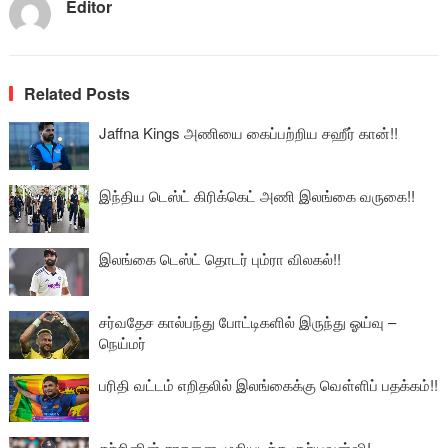
Editor
Related Posts
Jaffna Kings அணியை கைப்பற்றிய சஹீர் கான்!!
இந்திய டெஸ்ட் கிரிக்கெட் அணி இலங்கை வருகை!!
இலங்கை டெஸ்ட் தொடர் பும்ரா விலகல்!!
சர்வதேச கால்பந்து போட்டிகளில் இருந்து ஓய்வு –
நெய்மர்
பரிதி வட்டம் எறிதலில் இலங்கைக்கு வௌ்ளிப் பதக்கம்!!
சச்சினின் சாதனை முறியடித்த சூர்யவன்ஷி!