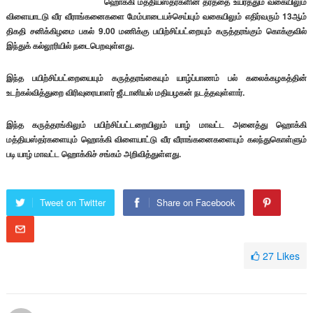
ஹொக்கி மத்தியஸ்தர்களின் தரத்தை உயர்த்தும் வகையிலும்
விளையாடடு வீர வீராங்கனைகளை மேம்பாடையச்செய்யும் வகையிலும் எதிர்வரும் 13ஆம்
திகதி சனிக்கிழமை பகல் 9.00 மணிக்கு பயிற்சிப்பட்றையும் கருத்தரங்கும் கொக்குவில்
இந்துக் கல்லூரியில் நடைபெறவுள்ளது.
இந்த பயிற்சிப்பட்றையையும் கருத்தரங்கையும் யாழ்ப்பாணம் பல் கலைக்கழகத்தின்
உடற்கல்வித்துறை விரிவுரையாளர் ஜீ.டானியல் மதியழகன் நடத்தவுள்ளார்.
இந்த கருத்தரங்கிலும் பயிற்சிப்பட்டறையிலும் யாழ் மாவட்ட அனைத்து ஹொக்கி
மத்தியஸ்தர்களையும் ஹொக்கி விளையாட்டு வீர வீராங்கனைகளையும் கலந்துகொள்ளும்
படி யாழ் மாவட்ட ஹொக்கிச் சங்கம் அறிவித்துள்ளது.
Tweet on Twitter
Share on Facebook
27
Likes