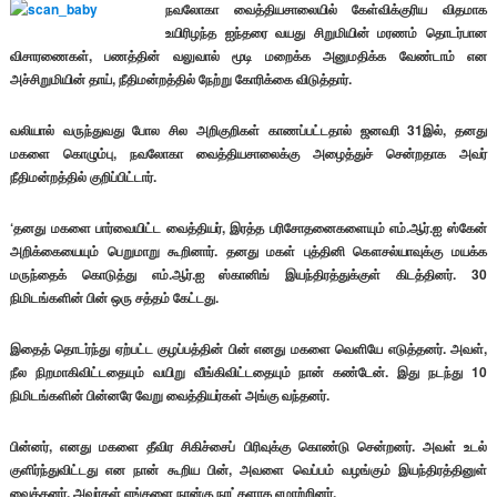
நவலோகா வைத்தியசாலையில் கேள்விக்குரிய விதமாக
உயிரிழந்த ஐந்தரை வயது சிறுமியின் மரணம் தொடர்பான
விசாரணைகள், பணத்தின் வலுவால் மூடி மறைக்க அனுமதிக்க வேண்டாம் என
அச்சிறுமியின் தாய், நீதிமன்றத்தில் நேற்று கோரிக்கை விடுத்தார்.
வலியால் வருந்துவது போல சில அறிகுறிகள் காணப்பட்டதால் ஜனவரி 31இல், தனது
மகளை கொழும்பு, நவலோகா வைத்தியசாலைக்கு அழைத்துச் சென்றதாக அவர்
நீதிமன்றத்தில் குறிப்பிட்டார்.
‘தனது மகளை பார்வையிட்ட வைத்தியர், இரத்த பரிசோதனைகளையும் எம்.ஆர்.ஐ ஸ்கேன்
அறிக்கையையும் பெறுமாறு கூறினார். தனது மகள் புத்தினி கௌசல்யாவுக்கு மயக்க
மருந்தைக் கொடுத்து எம்.ஆர்.ஐ ஸ்கானிங் இயந்திரத்துக்குள் கிடத்தினர். 30
நிமிடங்களின் பின் ஒரு சத்தம் கேட்டது.
இதைத் தொடர்ந்து ஏற்பட்ட குழப்பத்தின் பின் எனது மகளை வெளியே எடுத்தனர். அவள்,
நீல நிறமாகிவிட்டதையும் வயிறு வீங்கிவிட்டதையும் நான் கண்டேன். இது நடந்து 10
நிமிடங்களின் பின்னரே வேறு வைத்தியர்கள் அங்கு வந்தனர்.
பின்னர், எனது மகளை தீவிர சிகிச்சைப் பிரிவுக்கு கொண்டு சென்றனர். அவள் உடல்
குளிர்ந்துவிட்டது என நான் கூறிய பின், அவளை வெப்பம் வழங்கும் இயந்திரத்தினுள்
வைத்தனர். அவர்கள் எங்களை நான்கு நாட்களாக ஏமாற்றினர்.