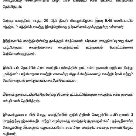
கொழும்பிற்கு சென்றுள்ளதாக யாழ். அரச வைத்திய சங்க தலைவர் எஸ்.நிமலன்
தெரிவித்தார்.
மேற்படி வைத்தியர் கடந்த 20 ஆம் திகதி வியாழக்கிழமை இரவு 9.45 மணியளவில்
கந்தர்மடம் சந்தியில் வைத்து இனந்தெரியாத நபர்களினால் தாக்குதலுக்கு உள்ளானர்.
இந்நிலையில் வைத்தியரின்மீது தாக்குதல் மேற்கொண்டவர்களை கைதுசெய்யுமாறு கோரி
யாழ்.போதனா வைத்தியசாலை வைத்தியர்கள் கடந்தவாரம் போராட்டங்களை
மேற்கொண்டிருந்தனர்.
இவ்விடயம் தொடர்பில் அரச வைத்திய சங்கத்தின் தாய் சங்க தலைவர் மஹிபால நேற்று
முன்தினம் யாழ்.போதனா வைத்தியசாலைக்கு விஜயம் மேற்கொணடு வைத்தியர்கள் மற்றும்
பொலிஸாருடன் கலந்துரையாடலை மேற்கொண்டார்.
இக்கலந்துரையாடலின்போதே மேற்படி தீர்மனம் எட்டப்பட்டுள்ளதாக வைத்திய சங்க தலைவர்
எஸ்.நிமலன் தெரிவித்தார்.
இக்கலந்துரையாடலின் போது, வைத்தியரின் குடும்பத்தினர் கொழும்பில் வசிப்பதனால் 3
மாதத்திற்கு தற்காலிக இடமாற்றம் வழங்குமாறு வைத்தியர் திருமாறன் கேட்டதற்கு இணங்க
கொழும்பிற்கு இடமாற்றம் வழங்கப்பட்டுள்ளதாக அரச வைத்திய சங்கத்த தலைவர் மேலும்
கூறினார்.