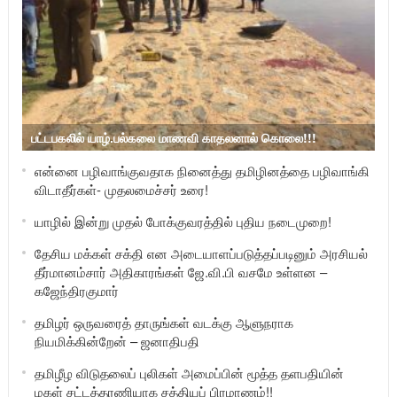
பட்டபகலில் யாழ்.பல்கலை மாணவி காதலனால் கொலை!!!
என்னை பழிவாங்குவதாக நினைத்து தமிழினத்தை பழிவாங்கி
விடாதீர்கள்- முதலமைச்சர் உரை!
யாழில் இன்று முதல் போக்குவரத்தில் புதிய நடைமுறை!
தேசிய மக்கள் சக்தி என அடையாளப்படுத்தப்படினும் அரசியல்
தீர்மானம்சார் அதிகாரங்கள் ஜே.வி.பி வசமே உள்ளன –
கஜேந்திரகுமார்
தமிழர் ஒருவரைத் தாருங்கள் வடக்கு ஆளுநராக
நியமிக்கின்றேன் – ஜனாதிபதி
தமிழீழ விடுதலைப் புலிகள் அமைப்பின் மூத்த தளபதியின்
மகள் சட்டத்தரணியாக சத்தியப் பிரமாணம்!!