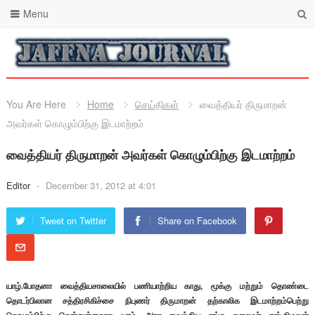
Menu
You Are Here
Home
செய்திகள்
வைத்தியர் திருமாறன்
அவர்கள் கொழும்பிற்கு இடமாற்றம்
வைத்தியர் திருமாறன் அவர்கள் கொழும்பிற்கு இடமாற்றம்
Editor
-
December 31, 2012 at 4:01
Tweet on Twitter
Share on Facebook
யாழ்.போதனா வைத்தியசாலையில் பணியாற்றிய காது, மூக்கு மற்றும் தொண்டை
தொடர்பிலான சத்திரசிகிச்சை நிபுணர் திருமாறன் தற்காலிக இடமாற்றம்பெற்று