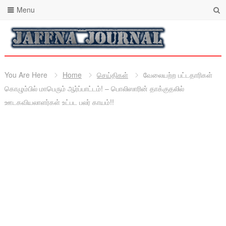
Menu
You Are Here
Home
செய்திகள்
வேலையற்ற பட்டதாரிகள்
கொழும்பில் மாபெரும் ஆர்ப்பாட்டம்! – பொலிஸாரின் தாக்குதலில்
ஊடகவியலாளர்கள் உட்பட பலர் காயம்!!