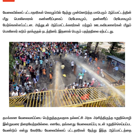
வேலையில்லாப் பட்டாதாரிகள் கொழும்பில் நேற்று முன்னெடுத்த மாபெரும் ஆர்ப்பாட்டத்தின்
மீது பொலிஸாரால் கண்ணீர்ப்புகைப் பிரயோகமும், தண்ணீர்ப் பிரயோகமும்
மேற்கொள்ளப்பட்டன. அத்துடன் ஆர்ப்பாட்டக்காரர்கள் மற்றும் ஊடகவியலாளர்கள் மீதும்
பொலிஸார் கடும் தாக்குதல் நடத்தினர். இதனால் பெரும் பதற்றநிலை ஏற்பட்டது.
தமக்கான வேலைவாய்ப்பை பெற்றுத்தருவதாக நல்லாட்சி அரசு அளித்திருந்த உறுதிமொழி
இன்றுவரை நிறைவேற்றவில்லை. எனவே, தங்களது வேலைவாய்ப்பு உடன் உறுதிச்செய்யப்பட
வேண்டும் என்று கோரியே வேலையில்லாப் பட்டதாரிகள் நேற்று இந்த ஆர்ப்பாட்டத்தை