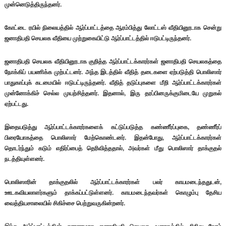
முன்னெடுத்திருந்தனர்.
கோட்டை ரயில் நிலையத்தில் ஆர்ப்பாட்டத்தை ஆரம்பித்து லோட்டஸ் வீதியினூடாக சென்று
ஜனாதிபதி செயலக வீதியை முற்றுகையிட்டு ஆர்ப்பாட்டத்தில் ஈடுபட்டிருந்தனர்.
ஜனாதிபதி செயலக வீதியினூடாக குறித்த ஆர்ப்பாட்டக்காரர்கள் ஜனாதிபதி செயலகத்தை
நோக்கிப் பயணிக்க முற்பட்டனர். அந்த இடத்தில் வீதித் தடைகளை ஏற்படுத்தி பொலிஸார்
பாதுகாப்புக் கடமையில் ஈடுபட்டிருந்தனர். வீதித் தடுப்புகளை மீறி ஆர்ப்பாட்டக்காரர்கள்
முன்னோக்கிச் செல்ல முயற்சித்தனர். இதனால், இரு தரப்பினருக்குமிடையே முறுகல்
ஏற்பட்டது.
இதையடுத்து ஆர்ப்பாட்டக்காரர்களைக் கட்டுப்படுத்த கண்ணீர்ப்புகை, தண்ணீர்ப்
பிரையோகத்தை பொலிஸார் மேற்கொண்டனர். இதன்போது, ஆர்ப்பாட்டக்காரர்கள்
தொடர்ந்தும் கடும் எதிர்ப்பைத் தெரிவித்ததால், அவர்கள் மீது பொலிஸார் தாக்குதல்
நடத்தியுள்ளனர்.
பொலிஸாரின் தாக்குதலில் ஆர்ப்பாட்டக்காரர்கள் பலர் காயமடைந்ததுடன்,
ஊடகவியலாளர்களும் தாக்கப்பட்டுள்ளனர். காயமடைந்தவர்கள் கொழும்பு தேசிய
வைத்தியசாலையில் சிகிச்சை பெற்றுவருகின்றனர்.
இந்த ஆர்ப்பாட்டத்தின் காரணமாக ஜனாதிபதி செயலக வளாகத்தில் சிறிது நேரம்