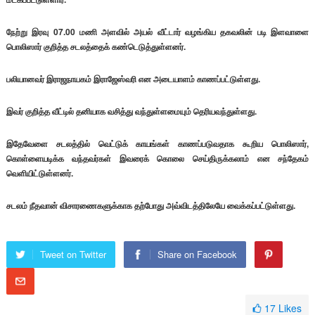
நேற்று இரவு 07.00 மணி அளவில் அயல் வீட்டார் வழங்கிய தகவலின் படி இளவாளை
பொலிஸார் குறித்த சடலத்தைக் கண்டெடுத்துள்ளனர்.
பலியானவர் இராஜநாயகம் இராஜேஸ்வரி என அடையாளம் காணப்பட்டுள்ளது.
இவர் குறித்த வீட்டில் தனியாக வசித்து வந்துள்ளமையும் தெரியவந்துள்ளது.
இதேவேளை சடலத்தில் வெட்டுக் காயங்கள் காணப்படுவதாக கூறிய பொலிஸார்,
கொள்ளையடிக்க வந்தவர்கள் இவரைக் கொலை செய்திருக்கலாம் என சந்தேகம்
வெளியிட்டுள்ளனர்.
சடலம் நீதவான் விசாரணைகளுக்காக தற்போது அவ்விடத்திலேயே வைக்கப்பட்டுள்ளது.
Tweet on Twitter
Share on Facebook
17
Likes