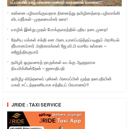
பட்டபகலில் யாழ்.பல்கலை மாணவி காதலனால் கொலை!!!
என்னை பழிவாங்குவதாக நினைத்து தமிழினத்தை பழிவாங்கி
விடாதீர்கள்- முதலமைச்சர் உரை!
யாழில் இன்று முதல் போக்குவரத்தில் புதிய நடைமுறை!
தேசிய மக்கள் சக்தி என அடையாளப்படுத்தப்படினும் அரசியல்
தீர்மானம்சார் அதிகாரங்கள் ஜே.வி.பி வசமே உள்ளன –
கஜேந்திரகுமார்
தமிழர் ஒருவரைத் தாருங்கள் வடக்கு ஆளுநராக
நியமிக்கின்றேன் – ஜனாதிபதி
தமிழீழ விடுதலைப் புலிகள் அமைப்பின் மூத்த தளபதியின்
மகள் சட்டத்தரணியாக சத்தியப் பிரமாணம்!!
JRIDE : TAXI SERVICE