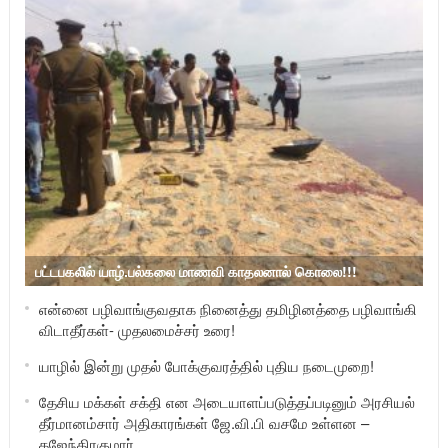
பட்டபகலில் யாழ்.பல்கலை மாணவி காதலனால் கொலை!!!
என்னை பழிவாங்குவதாக நினைத்து தமிழினத்தை பழிவாங்கி
விடாதீர்கள்- முதலமைச்சர் உரை!
யாழில் இன்று முதல் போக்குவரத்தில் புதிய நடைமுறை!
தேசிய மக்கள் சக்தி என அடையாளப்படுத்தப்படினும் அரசியல்
தீர்மானம்சார் அதிகாரங்கள் ஜே.வி.பி வசமே உள்ளன –
கஜேந்திரகுமார்