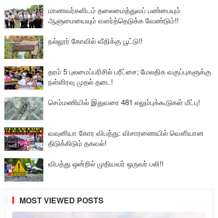
மாணவர்களிடம் தலைமைத்துவப் பண்பையும்
ஆளுமையையும் வளர்த்தெடுக்க வேண்டும்!!
நல்லூர் கோவில் வீதிக்கு பூட்டு!!
தரம் 5 புலமைப்பரிசில் பரீட்சை; மேலதிக வகுப்புகளுக்கு
நள்ளிரவு முதல் தடை!
செம்மணியில் இதுவரை 481 எலும்புக்கூடுகள் மீட்பு!
வவுனியா கோர விபத்து: விசாரணையில் வௌியான
திடுக்கிடும் தகவல்!
விபத்து ஒன்றில் முதியவர் ஒருவர் பலி!!
MOST VIEWED POSTS