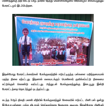
மரணத்துக்கு நீதி கேட்டு யாழ். நகரில் நேற்று வெள்ளிக்கிழமை ஊர்வலமும் கையெழுத்துப்
போராட்டமும் இடம்பெற்றன.
இதன்போது போராட்டக்காரர்கள் போக்குவரத்தில் ஈடுபட்டிருந்த பஸ்களை மறித்தமையால்
பதற்ற நிலை ஏற்பட்டது. இதனால் கலகமடக்கும் பொலிஸார் குவிக்கப்பட்டு நிலைமை
கட்டுக்குள் கொண்டு வரப்பட்டது. அத்துடன் போக்குவரத்துக்கு இடையூறு இன்றி
போராட்டத்தை தொடர்ந்தும் நடத்தப்பட்டது.
கடந்த 3ஆம் திகதி பலாலி வீதியில் போக்குவரத்துச் சேவையில் ஈடுபட்ட மினி பஸ் ஒன்று
இ.போ.ச.பஸ்ஸை முந்த விடாமல் செய்வதற்காக வேகமாக ஓடியது. இதன்போது மினிபஸ்