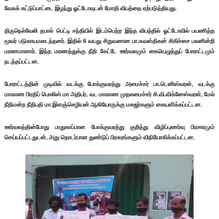
வேகக் கட்டுப்பாட்டை இழந்து ஓட்டோவுடன் மோதி விபத்தை ஏற்படுத்தியது.
திருநெல்வேலி தபால் பெட்டி சந்தியில் இடம்பெற்ற இந்த விபத்தில் ஓட்டோவில் பயணித்த
மூவர் படுகாயமடைந்தனர். இதில் 6 வயது சிறுவனான பா.சுவஸ்திகன் சிகிச்சை பலனின்றி
மரணமானார். இந்த மரணத்துக்கு நீதி கேட்டே ஊர்வலமும் கையெழுத்துப் போராட்டமும்
நடத்தப்பட்டன.
போராட்டத்தின் முடிவில் வடக்கு போக்குவரத்து அமைச்சர் பா.டெனிஸ்வரன், வடக்கு
மாகாண பிரதிப் பொலிஸ் மா அதிபர், வட மாகாண முதலமைச்சர் சி.வி.விக்னேஸ்வரன், மேல்
நீதிமன்ற நீதிபதி மா.இளஞ்செழியன் ஆகியோருக்கு மகஜர்களும் கையளிக்கப்பட்டன.
ஊர்வலத்தின்போது பாதுகாப்பான போக்குவரத்து குறித்து விழிப்புணர்வு பிரசாரமும்
செய்யப்பட்டதுடன், அது தொடர்பான துண்டுப் பிரசுரங்களும் விநியோகிக்கப்பட்டன.