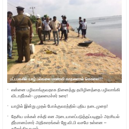
பட்டபகலில் யாழ்.பல்கலை மாணவி காதலனால் கொலை!!!
என்னை பழிவாங்குவதாக நினைத்து தமிழினத்தை பழிவாங்கி
விடாதீர்கள்- முதலமைச்சர் உரை!
யாழில் இன்று முதல் போக்குவரத்தில் புதிய நடைமுறை!
தேசிய மக்கள் சக்தி என அடையாளப்படுத்தப்படினும் அரசியல்
தீர்மானம்சார் அதிகாரங்கள் ஜே.வி.பி வசமே உள்ளன –
கஜேந்திரகுமார்