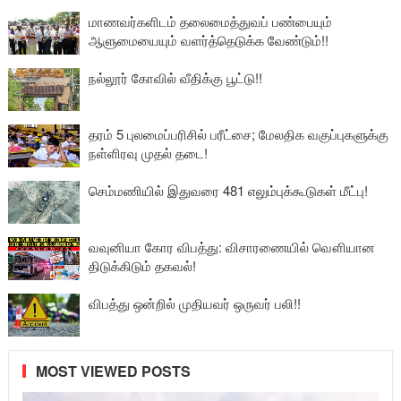
மாணவர்களிடம் தலைமைத்துவப் பண்பையும்
ஆளுமையையும் வளர்த்தெடுக்க வேண்டும்!!
நல்லூர் கோவில் வீதிக்கு பூட்டு!!
தரம் 5 புலமைப்பரிசில் பரீட்சை; மேலதிக வகுப்புகளுக்கு
நள்ளிரவு முதல் தடை!
செம்மணியில் இதுவரை 481 எலும்புக்கூடுகள் மீட்பு!
வவுனியா கோர விபத்து: விசாரணையில் வௌியான
திடுக்கிடும் தகவல்!
விபத்து ஒன்றில் முதியவர் ஒருவர் பலி!!
MOST VIEWED POSTS