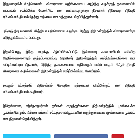
இதுவரையில் மேற்கொண்ட விசாரணை அறிக்கையை, அடுத்த வழக்குத் தவணையில்
கட்டாயம் சமர்ப்பிக்க வேண்டும் என ஊர்காவற்றுறை நீதவான் நீதிமன்ற நீதிபதி
ஏம்.எம்.எம்.றியால் நேற்று கடுமையான உத்தரவை பிறப்பித்துள்ளார்.
புங்குடுதீவு மாணவி வித்தியா படுகொலை வழக்கு, நேற்று நீதிமன்றத்தில் விசாரணைக்கு
எடுத்துக்கொள்ளப்பட்டது.
இதன்போது, இந்த வழக்கு ஆரம்பிக்கப்பட்டு இவ்வளவு காலமாகியும் எவ்வித
அறிக்கைகளையும் குற்றப்புலனாய்வு பிரிவினர் நீதிமன்றத்தில் சமர்ப்பிக்கவில்லை என
சுட்டிக்காட்டிய நீதவான், அடுத்த தவணையான எதிர்வரும் மார்ச் மாதம் 4ஆம் திகதி
விசாரணை அறிக்கைகள் நீதிமன்றத்தில் சமர்ப்பிக்கப்பட வேண்டும்.
தவறும் பட்சத்தில் நீதிமன்றம் மேலதிக உத்தரவை பிறப்பிக்கும் என நீதிபதி
ஏம்.எம்.எம்.றியால் கூறினார்.
இதேவேளை, சந்தேகநபர்கள் தங்கள் கருத்துக்களை நீதிமன்றத்தில் முன்வைக்க
முயன்றபோதும், நீங்கள் உங்கள் சட்டத்தரணியூடாகவே கருத்துக்க​​​​​ளை முன்வைக்க முடியும்
என நீதவான் தெரிவித்தார்.