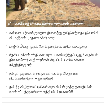
பட்டபகலில் யாழ்.பல்கலை மாணவி காதலனால் கொலை!!!
என்னை பழிவாங்குவதாக நினைத்து தமிழினத்தை பழிவாங்கி
விடாதீர்கள்- முதலமைச்சர் உரை!
யாழில் இன்று முதல் போக்குவரத்தில் புதிய நடைமுறை!
தேசிய மக்கள் சக்தி என அடையாளப்படுத்தப்படினும் அரசியல்
தீர்மானம்சார் அதிகாரங்கள் ஜே.வி.பி வசமே உள்ளன –
கஜேந்திரகுமார்
தமிழர் ஒருவரைத் தாருங்கள் வடக்கு ஆளுநராக
நியமிக்கின்றேன் – ஜனாதிபதி
தமிழீழ விடுதலைப் புலிகள் அமைப்பின் மூத்த தளபதியின்
மகள் சட்டத்தரணியாக சத்தியப் பிரமாணம்!!