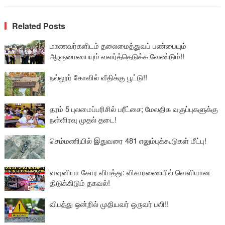
Related Posts
மாணவர்களிடம் தலைமைத்துவப் பண்பையும்
ஆளுமையையும் வளர்த்தெடுக்க வேண்டும்!!
நல்லூர் கோவில் வீதிக்கு பூட்டு!!
தரம் 5 புலமைப்பரிசில் பரீட்சை; மேலதிக வகுப்புகளுக்கு
நள்ளிரவு முதல் தடை!
செம்மணியில் இதுவரை 481 எலும்புக்கூடுகள் மீட்பு!
வவுனியா கோர விபத்து: விசாரணையில் வௌியான
திடுக்கிடும் தகவல்!
விபத்து ஒன்றில் முதியவர் ஒருவர் பலி!!