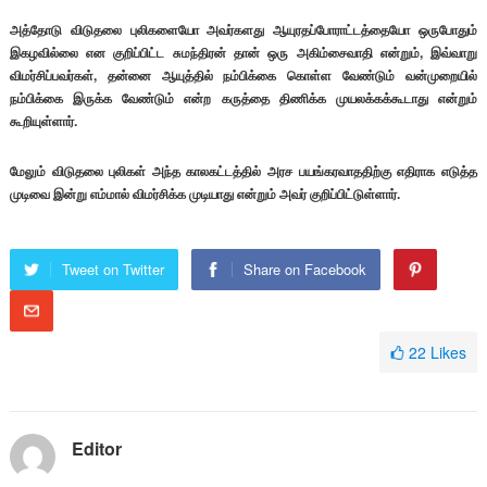
அத்தோடு விடுதலை புலிகளையோ அவர்களது ஆயுரதப்போராட்டத்தையோ ஒருபோதும்
இகழவில்லை என குறிப்பிட்ட சுமந்திரன் தான் ஒரு அகிம்சைவாதி என்றும், இவ்வாறு
விமர்சிப்பவர்கள், தன்னை ஆயுத்தில் நம்பிக்கை கொள்ள வேண்டும் வன்முறையில்
நம்பிக்கை இருக்க வேண்டும் என்ற கருத்தை திணிக்க முயலக்கக்கூடாது என்றும்
கூறியுள்ளார்.
மேலும் விடுதலை புலிகள் அந்த காலகட்டத்தில் அரச பயங்கரவாததிற்கு எதிராக எடுத்த
முடிவை இன்று எம்மால் விமர்சிக்க முடியாது என்றும் அவர் குறிப்பிட்டுள்ளார்.
Tweet on Twitter
Share on Facebook
22
Likes
Editor