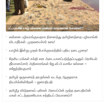
பட்டபகலில் யாழ்.பல்கலை மாணவி காதலனால் கொலை!!!
என்னை பழிவாங்குவதாக நினைத்து தமிழினத்தை பழிவாங்கி
விடாதீர்கள்- முதலமைச்சர் உரை!
யாழில் இன்று முதல் போக்குவரத்தில் புதிய நடைமுறை!
தேசிய மக்கள் சக்தி என அடையாளப்படுத்தப்படினும் அரசியல்
தீர்மானம்சார் அதிகாரங்கள் ஜே.வி.பி வசமே உள்ளன –
கஜேந்திரகுமார்
தமிழர் ஒருவரைத் தாருங்கள் வடக்கு ஆளுநராக
நியமிக்கின்றேன் – ஜனாதிபதி
தமிழீழ விடுதலைப் புலிகள் அமைப்பின் மூத்த தளபதியின்
மகள் சட்டத்தரணியாக சத்தியப் பிரமாணம்!!