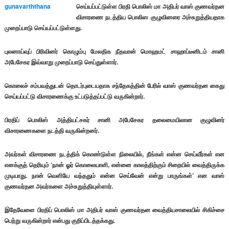
செய்யப்பட்டுள்ள பிரதி பொலிஸ் மா அதிபர் வாஸ் குணவர்தன
விசாரணை நடத்திய பொலிஸ குழுவினரை அச்சுறுத்தியதாக
முறைப்பாடு செய்யப்பட்டுள்ளது.
புலனாய்வுப் பிரிவினர் கொழும்பு மேலதிக நீதவான் மொஹமட் சாஹாப்டீனிடம் சானி
அபேசேகர இவ்வாறு முறைப்பாடு செய்துள்ளார்.
கொலைச் சம்பவத்துடன் தொடர்புடையதாக சந்தேகத்தின் பேரில் வாஸ் குணவர்தன கைது
செய்யப்பட்டு விசாரணைக்கு உட்படுத்தப்பட்டு வருகின்றார்.
பிரதிப் பொலிஸ் அத்தியட்சகர் சானி அபேசேகர தலைமையிலான குழுவினர்
விசாரணைகளை நடத்தி வருகின்றனர்.
அவர்கள் விசாரணை நடத்திக் கொண்டுள்ள நிலையில், நீங்கள் என்ன செய்வீர்கள் என
எனக்குத் தெரியும் ‘நான் ஓர் கொலையாளி, என்னை காலத்திற்கும் சிறையில் வைத்திருக்க
முடியாது. நான் வெளியே வந்ததும் என்ன செய்வேன் என்று பாருங்கள்’ என வாஸ்
குணவர்தன அவர்களை அச்சுறுத்தியுள்ளார்.
இதேவேளை பிரதிப் பொலிஸ் மா அதிபர் வாஸ் குணவர்தன வைத்தியசாலையில் சிகிச்சை
பெற்று வருகின்றார் என்பது குறிப்பிடத்தக்கது.