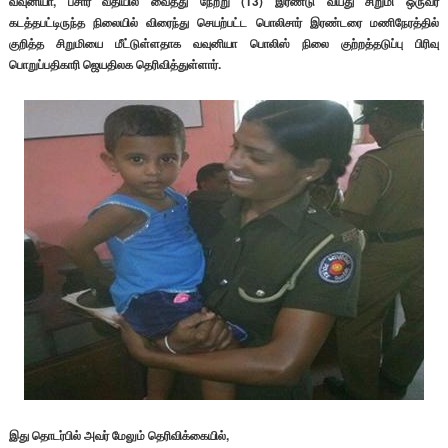
வவுனியா, பசார் வீதியில் வைத்து நேற்று (13) இரண்டு வயது சிறுமி ஒருவர்
கடத்தபட்டிருந்த நிலையில் விரைந்து செயற்பட்ட பொலிசார் இரண்டரை மணிநேரத்தில்
குறித்த சிறுமியை மீட்டுள்ளதாக வவுனியா பொலிஸ் நிலை குற்றத்தடுப்பு பிரிவு
பொறுப்பதிகாரி ஜெயதிலக தெரிவித்துள்ளார்.
இது தொடர்பில் அவர் மேலும் தெரிவிக்கையில்,