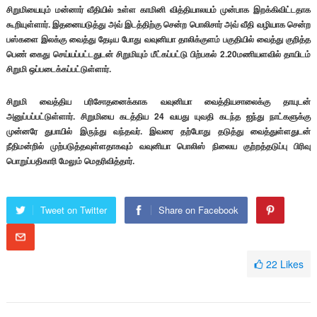
சிறுமியையும் மன்னார் வீதியில் உள்ள காமினி வித்தியாலயம் முன்பாக இறக்கிவிட்டதாக
கூறியுள்ளார். இதனையடுத்து அவ் இடத்திற்கு சென்ற பொலிசார் அவ் வீதி வழியாக சென்ற
பஸ்களை இலக்கு வைத்து தேடிய போது வவுனியா தாலிக்குளம் பகுதியில் வைத்து குறித்த
பெண் கைது செய்யப்பட்டதுடன் சிறுமியும் மீட்கப்பட்டு பிற்பகல் 2.20மணியளவில் தாயிடம்
சிறுமி ஒப்படைக்கப்பட்டுள்ளார்.
சிறுமி வைத்திய பரிசோதனைக்காக வவுனியா வைத்தியசாலைக்கு தாயுடன்
அனுப்பப்பட்டுள்ளார். சிறுமியை கடத்திய 24 வயது யுவதி கடந்த ஐந்து நாட்களுக்கு
முன்னரே துபாயில் இருந்து வந்தவர். இவரை தற்போது தடுத்து வைத்துள்ளதுடன்
நீதிமன்றில் முற்படுத்தவுள்ளதாகவும் வவுனியா பொலிஸ் நிலைய குற்றத்தடுப்பு பிரிவு
பொறுப்பதிகாரி மேலும் மெதரிவித்தார்.
Tweet on Twitter
Share on Facebook
22
Likes