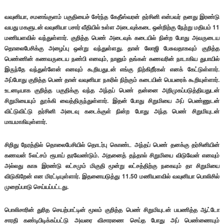
வவுனியா, சமனங்குளம் பகுதியைச் சேர்ந்த கேதீஸ்வரன் தர்சினி என்பவர் தனது இரண்டு
வயது மகளுடன் வவுனியா பசார் வீதியில் உள்ள அடைவுக்கடை ஒன்றிற்கு நேற்று மதியம் 11
மணியளவில் வந்துள்ளார். குறித்த பெண் அடைவுக் கடையில் நின்ற போது அவருடைய
தொலைபேசிக்கு அழைப்பு ஒன்று வந்துள்ளது. தான் லோஜி பேசுவதாகவும் குறித்த
பெண்ணின் கணவருடைய நண்பி எனவும், நானும் தங்கள் கணவரின் நாடாகிய துபாயில்
இருந்தே வந்துள்ளேன் எனவும் கூறியதுடன் எங்கு நிற்கிறீர்கள் எனக் கேட்டுள்ளார்.
அப்போது குறித்த பெண் தான் வவுனியா நகரில் நிற்கும் கடையின் பெயரைக் கூறியுள்ளார்.
உடனடியாக குறித்த பகுதிக்கு வந்த அந்தப் பெண் தன்னை அறிமுகப்படுத்தியதுடன்
சிறுமியையும் தூக்கி வைத்திருந்துள்ளார். இதன் போது சிறுமியை அப் பெண்ணுடன்
விட்டுவிட்டு தர்சினி அடைவு கடைக்குள் நின்ற போது அந்த பெண் சிறுமியுடன்
மாயமாகியுள்ளார்.
சிறிது நேரத்தில் தொலைபேசியில் தொடர்பு கொண்ட அந்தப் பெண் தனக்கு தர்சினியின்
கணவன் 5லட்சம் ரூபாய் தரவேண்டும். அதனைத் தந்தால் சிறுமியை விடுவேன் எனவும்
அல்லது காசு இரண்டு லட்சமும் மிகுதி மூன்று லட்சத்திற்கு நகையும் தா சிறுமியை
விடுகிறேன் என மிரட்டியுள்ளார். இதனையடுத்து 11.50 மணியளவில் வவுனியா பொலிசில்
முறைப்பாடு செய்யப்பட்டது.
பொலிசாரின் துரித செயற்பாட்டின் மூலம் குறித்த பெண் சிறுமியுடன் பயணித்த ஆட்டோ
சாரதி கண்டிபிடிக்கப்பட்டு அவரை விசாரணை செய்த போது அப் பெண்ணையும்