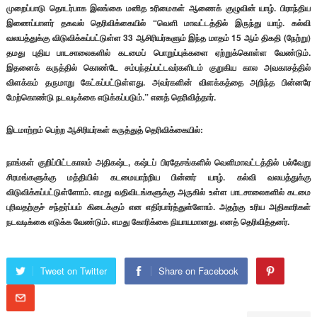
முறைப்பாடு தொடர்பாக இலங்கை மனித உரிமைகள் ஆணைக் குழுவின் யாழ். பிராந்திய
இணைப்பாளர் தகவல் தெரிவிக்கையில் “வெளி மாவட்டத்தில் இருந்து யாழ். கல்வி
வலயத்துக்கு விடுவிக்கப்பட்டுள்ள 33 ஆசிரியர்களும் இந்த மாதம் 15 ஆம் திகதி (நேற்று)
தமது புதிய பாடசாலைகளில் கடமைப் பொறுப்புக்களை ஏற்றுக்கொள்ள வேண்டும்.
இதனைக் கருத்தில் கொண்டே சம்பந்தப்பட்டவர்களிடம் குறுகிய கால அவகாசத்தில்
விளக்கம் தருமாறு கேட்கப்பட்டுள்ளது. அவர்களின் விளக்கத்தை அறிந்த பின்னரே
மேற்கொண்டு நடவடிக்கை எடுக்கப்படும்.” எனத் தெரிவித்தார்.
இடமாற்றம் பெற்ற ஆசிரியர்கள் கருத்துத் தெரிவிக்கையில்:
நாங்கள் குறிப்பிட்டகாலம் அதிகஷ்ட, கஷ்டப் பிரதேசங்களில் வெளிமாவட்டத்தில் பல்வேறு
சிரமங்களுக்கு மத்தியில் கடமையாற்றிய பின்னர் யாழ். கல்வி வலயத்துக்கு
விடுவிக்கப்பட்டுள்ளோம். எமது வதிவிடங்களுக்கு அருகில் உள்ள பாடசாலைகளில் கடமை
புரிவதற்குச் சந்தர்ப்பம் கிடைக்கும் என எதிர்பார்த்துள்ளோம். அதற்கு உரிய அதிகாரிகள்
நடவடிக்கை எடுக்க வேண்டும். எமது கோரிக்கை நியாயமானது. எனத் தெரிவித்தனர்.
Tweet on Twitter
Share on Facebook