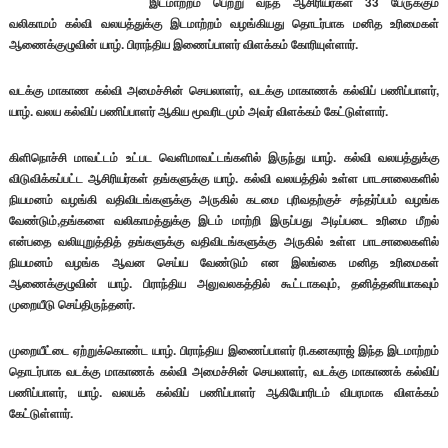
இடமாற்றம் பெற்று வந்த ஆசிரியர்கள் 33 பேருக்கும்
வலிகாமம் கல்வி வலயத்துக்கு இடமாற்றம் வழங்கியது தொடர்பாக மனித உரிமைகள்
ஆணைக்குழுவின் யாழ். பிராந்திய இணைப்பாளர் விளக்கம் கோரியுள்ளார்.
வடக்கு மாகாண கல்வி அமைச்சின் செயலாளர், வடக்கு மாகாணக் கல்விப் பணிப்பாளர்,
யாழ். வலய கல்விப் பணிப்பாளர் ஆகிய மூவரிடமும் அவர் விளக்கம் கேட்டுள்ளார்.
கிளிநொச்சி மாவட்டம் உட்பட வெளிமாவட்டங்களில் இருந்து யாழ். கல்வி வலயத்துக்கு
விடுவிக்கப்பட்ட ஆசிரியர்கள் தங்களுக்கு யாழ். கல்வி வலயத்தில் உள்ள பாடசாலைகளில்
நியமனம் வழங்கி வதிவிடங்களுக்கு அருகில் கடமை புரிவதற்குச் சந்தர்ப்பம் வழங்க
வேண்டும்,தங்களை வலிகாமத்துக்கு இடம் மாற்றி இருப்பது அடிப்படை உரிமை மீறல்
என்பதை வலியுறுத்தித் தங்களுக்கு வதிவிடங்களுக்கு அருகில் உள்ள பாடசாலைகளில்
நியமனம் வழங்க ஆவன செய்ய வேண்டும் என இலங்கை மனித உரிமைகள்
ஆணைக்குழுவின் யாழ். பிராந்திய அலுவலகத்தில் கூட்டாகவும், தனித்தனியாகவும்
முறையீடு செய்திருந்தனர்.
முறையீட்டை ஏற்றுக்கொண்ட யாழ். பிராந்திய இணைப்பாளர் ரி.கனகராஜ் இந்த இடமாற்றம்
தொடர்பாக வடக்கு மாகாணக் கல்வி அமைச்சின் செயலாளர், வடக்கு மாகாணக் கல்விப்
பணிப்பாளர், யாழ். வலயக் கல்விப் பணிப்பாளர் ஆகியோரிடம் விபரமாக விளக்கம்
கேட்டுள்ளார்.