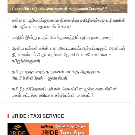
பட்டபகலில் யாழ்.பல்கலை மாணவி காதலனால் கொலை!!!
என்னை பழிவாங்குவதாக நினைத்து தமிழினத்தை பழிவாங்கி
விடாதீர்கள்- முதலமைச்சர் உரை!
யாழில் இன்று முதல் போக்குவரத்தில் புதிய நடைமுறை!
தேசிய மக்கள் சக்தி என அடையாளப்படுத்தப்படினும் அரசியல்
தீர்மானம்சார் அதிகாரங்கள் ஜே.வி.பி வசமே உள்ளன –
கஜேந்திரகுமார்
தமிழர் ஒருவரைத் தாருங்கள் வடக்கு ஆளுநராக
நியமிக்கின்றேன் – ஜனாதிபதி
தமிழீழ விடுதலைப் புலிகள் அமைப்பின் மூத்த தளபதியின்
மகள் சட்டத்தரணியாக சத்தியப் பிரமாணம்!!
JRIDE : TAXI SERVICE