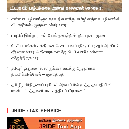
பட்டபகலில் யாழ்.பல்கலை மாணவி காதலனால் கொலை!!!
என்னை பழிவாங்குவதாக நினைத்து தமிழினத்தை பழிவாங்கி
விடாதீர்கள்- முதலமைச்சர் உரை!
யாழில் இன்று முதல் போக்குவரத்தில் புதிய நடைமுறை!
தேசிய மக்கள் சக்தி என அடையாளப்படுத்தப்படினும் அரசியல்
தீர்மானம்சார் அதிகாரங்கள் ஜே.வி.பி வசமே உள்ளன –
கஜேந்திரகுமார்
தமிழர் ஒருவரைத் தாருங்கள் வடக்கு ஆளுநராக
நியமிக்கின்றேன் – ஜனாதிபதி
தமிழீழ விடுதலைப் புலிகள் அமைப்பின் மூத்த தளபதியின்
மகள் சட்டத்தரணியாக சத்தியப் பிரமாணம்!!
JRIDE : TAXI SERVICE