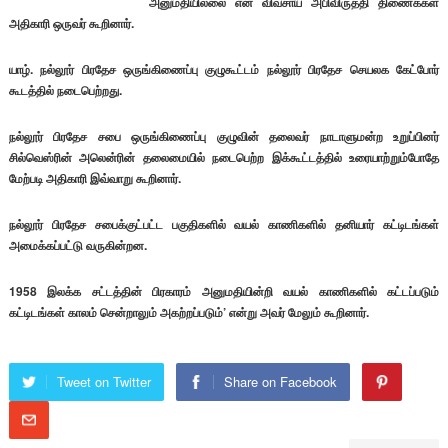
அனுமதியில்லை என விவசாய அபிவிருத்தி திணைக்கள
அதிகாரி ஒருவர் கூறினார்.
யாழ். நல்லூர் பிரதேச ஒருங்கிணைப்பு குழுகூட்டம் நல்லூர் பிரதேச செயலக கேட்போர்
கூடத்தில் நடைபெற்றது.
நல்லூர் பிரதேச சபை ஒருங்கிணைப்பு குழுவின் தலைவர் நாடாளுமன்ற உறுப்பினர்
சில்வெஸ்ரின் அலென்ரின் தலைமையில் நடைபெற்ற இக்கூட்டத்தில் உரையாற்றும்போதே
மேற்படி அதிகாரி இவ்வாறு கூறினார்.
நல்லூர் பிரதேச சபைக்குட்பட்ட பகுதிகளில் வயல் காணிகளில் தனியார் கட்டிடங்கள்
அமைக்கப்பட்டு வருகின்றன.
1958 இலக்க சட்டத்தின் பிரகாரம் அனுமதியின்றி வயல் காணிகளில் கட்டப்படும்
கட்டிடங்கள் காலம் சென்றாலும் அகற்றப்படும்’ என்று அவர் மேலும் கூறினார்.
Tweet on Twitter
Share on Facebook