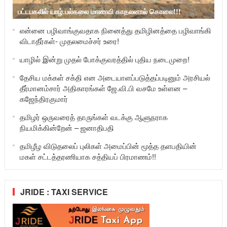
பட்டபகலில் யாழ்.பல்கலை மாணவி காதலனால் கொலை!!!
என்னை பழிவாங்குவதாக நினைத்து தமிழினத்தை பழிவாங்கி
விடாதீர்கள்- முதலமைச்சர் உரை!
யாழில் இன்று முதல் போக்குவரத்தில் புதிய நடைமுறை!
தேசிய மக்கள் சக்தி என அடையாளப்படுத்தப்படினும் அரசியல்
தீர்மானம்சார் அதிகாரங்கள் ஜே.வி.பி வசமே உள்ளன –
கஜேந்திரகுமார்
தமிழர் ஒருவரைத் தாருங்கள் வடக்கு ஆளுநராக
நியமிக்கின்றேன் – ஜனாதிபதி
தமிழீழ விடுதலைப் புலிகள் அமைப்பின் மூத்த தளபதியின்
மகள் சட்டத்தரணியாக சத்தியப் பிரமாணம்!!
JRIDE : TAXI SERVICE