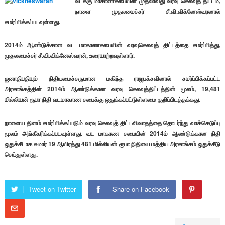
வடக்கு மாகாணசபையின் முதலாவது வரவு செலவுத் திட்டம்,
நாளை முதலமைச்சர் சீ.வி.விக்னேஸ்வரனால்
சமர்ப்பிக்கப்படவுள்ளது.
2014ம் ஆண்டுக்கான வட மாகாணசபையின் வரவுசெலவுத் திட்டத்தை சமர்ப்பித்து,
முதலமைச்சர் சீ.வி.விக்னேஸ்வரன், உரையாற்றவுள்ளார்.
ஜனாதிபதியும் நிதியமைச்சருமான மகிந்த ராஜபக்சவினால் சமர்ப்பிக்கப்பட்ட
அரசாங்கத்தின் 2014ம் ஆண்டுக்கான வரவு செலவுத்திட்டத்தின் மூலம், 19,481
மில்லியன் ரூபா நிதி வடமாகாண சபைக்கு ஒதுக்கப்பட்டுள்ளமை குறிப்பிடத்தக்கது.
நாளைய தினம் சமர்ப்பிக்கப்படும் வரவு செலவுத் திட்டவிவாதத்தை தொடர்ந்து வாக்கெடுப்பு
மூலம் அங்கீகரிக்கப்படவுள்ளது. வட மாகாண சபையின் 2014ம் ஆண்டுக்கான நிதி
ஒதுக்கீடாக சுமார் 19 ஆயிரத்து 481 மில்லியன் ரூபா நிதியை மத்திய அரசாங்கம் ஒதுக்கீடு
செய்துள்ளது.
Tweet on Twitter
Share on Facebook