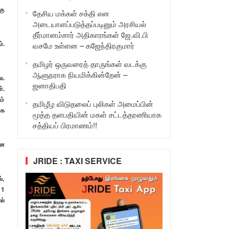
கு
தேசிய மக்கள் சக்தி என
அடையாளப்படுத்தப்படினும் அரசியல்
தீர்மானம்சார் அதிகாரங்கள் ஜே.வி.பி
்.
வசமே உள்ளன – கஜேந்திரகுமார்
தமிழர் ஒருவரைத் தாருங்கள் வடக்கு
ஆளுநராக நியமிக்கின்றேன் –
ை.
ஜனாதிபதி
்.
ம்
தமிழீழ விடுதலைப் புலிகள் அமைப்பின்
்க
மூத்த தளபதியின் மகள் சட்டத்தரணியாக
சத்தியப் பிரமாணம்!!
ான
JRIDE : TAXI SERVICE
்,
11
ல்