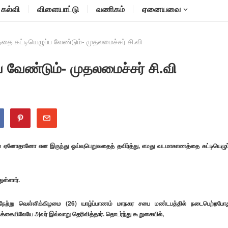
கல்வி
விளையாட்டு
வணிகம்
ஏனையவை
ை கட்டியெழுப்ப வேண்டும்- முதலமைச்சர் சி.வி
வேண்டும்- முதலமைச்சர் சி.வி
் ஏனோதானோ என இருந்து ஓய்வுபெறுவதைத் தவிர்த்து, எமது வடமாகாணத்தை கட்டியெழுப
ள்ளார்.
ேற்று வெள்ளிக்கிழமை (26) யாழ்ப்பாணம் மாநகர சபை மண்டபத்தில் நடைபெற்றபோத
்கையிலேயே அவர் இவ்வாறு தெரிவித்தார். தொடர்ந்து கூறுகையில்,