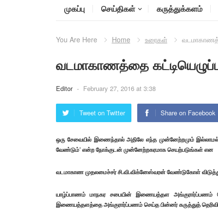
முகப்பு
செய்திகள்
கருத்துக்களம்
You Are Here
Home
உரைகள்
வடமாகாணத்த
வடமாகாணத்தை கட்டியெழுப்ப 
Editor
-
February 27, 2016 at 3:38
Tweet on Twitter
Share on Facebook
ஒரு சேவையில் இணைந்தால் அதிலே எந்த முன்னேற்றமும் இல்லாமல
வேண்டும்’ என்ற நோக்குடன் முன்னேற்றகரமாக செயற்படுங்கள் என
வடமாகாண முதலமைச்சர் சி.வி.விக்னேஸ்வரன் வேண்டுகோள் விடுத்து
யாழ்ப்பாணம் மாநகர சபையின் இணையத்தள அங்குரார்ப்பணம் ந
இணையத்தளத்தை அங்குரார்ப்பணம் செய்த பின்னர் கருத்துத் தெரிவிக