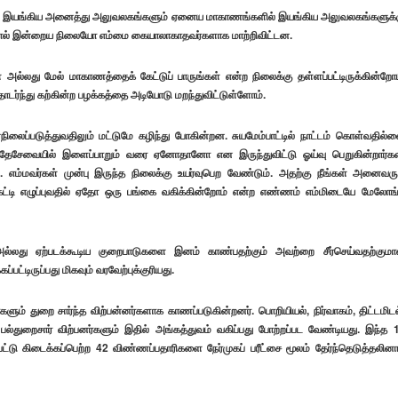
ுதியில் இயங்கிய அனைத்து அலுவலகங்களும் ஏனைய மாகாணங்களில் இயங்கிய அலுவலகங்களுக்
னால் இன்றைய நிலையோ எம்மை கையாலாகாதவர்களாக மாற்றிவிட்டன.
அல்லது மேல் மாகாணத்தைக் கேட்டுப் பாருங்கள் என்ற நிலைக்கு தள்ளப்பட்டிருக்கின்றோம
்ந்து கற்கின்ற பழக்கத்தை அடியோடு மறந்துவிட்டுள்ளோம்.
நிலைப்படுத்துவதிலும் மட்டுமே கழிந்து போகின்றன. சுயமேம்பாட்டில் நாட்டம் கொள்வதில்ல
ேவையில் இளைப்பாறும் வரை ஏனோதானோ என இருந்துவிட்டு ஓய்வு பெறுகின்றார்கள
. எம்மவர்கள் முன்பு இருந்த நிலைக்கு உயர்வுபெற வேண்டும். அதற்கு நீங்கள் அனைவரு
ட்டி எழுப்புவதில் ஏதோ ஒரு பங்கை வகிக்கின்றோம் என்ற எண்ணம் எம்மிடையே மேலோங
ல்லது ஏற்படக்கூடிய குறைபாடுகளை இனம் காண்பதற்கும் அவற்றை சீர்செய்வதற்கும
ருப்பது மிகவும் வரவேற்புக்குரியது.
ும் துறை சார்ந்த விற்பன்னர்களாக காணப்படுகின்றனர். பொறியியல், நிர்வாகம், திட்டமிடல
 என பல்துறைசார் விற்பனர்களும் இதில் அங்கத்துவம் வகிப்பது போற்றப்பட வேண்டியது. இந்த 
டு கிடைக்கப்பெற்ற 42 விண்ணப்பதாரிகளை நேர்முகப் பரீட்சை மூலம் தேர்ந்தெடுத்தலினா