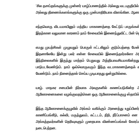
‘சில தசாப்தங்களுக்கு முன்னர் யாழ்ப்பாணத்தில் அல்லது வடபக
அல்லது திணைக்களங்களுக்கு ஒரு முன்மாதிரியாக விளங்கின. ஆ
எந்தவொரு விடயமாயினும் மத்திய மாகாணத்தை கேட்டுப் பாருங்கள் 
இதற்கான வலுவான காரணம் நாம் சேவையில் இணைந்துவிட்ட பின் தொடர
எமது முயற்சிகள் முழுவதும் பொருள் ஈட்டலிலும் குடும்பத்தை மேன்
இதனாலேயே இன்று பலர் என்ன சேவையில் இணைந்தார்களோ அதேச
இந்நிலைகளில் இருந்து மாற்றம் பெறுவது அத்தியாவசியமாகின்றது
பாடுபடவேண்டும். நாம் ஒவ்வொருவரும் இந்த வடமாகாணத்தைக் க
வேண்டும். நாம் நினைத்தால் செய்ய முடியாதது ஒன்றுமில்லை.
யாழ். மாநகர சபையின் நிர்வாக அலகுகளில் காணப்படுகின்ற அ
ஆலோசனைகளை வழங்குவதற்கென ஒரு ஆலோசனைக்குழு ஸ்தாபிக்கப்பட்டி
இந்த ஆலோசனைக்குழுவில் அங்கம் வகிக்கும் அனைத்து உறுப்பினர்கள
காணிப்பங்கீடு, கல்வி, மருத்துவம், கட்டடம், நீதி, நீர்ப்பாசனம்
அங்கத்தவர்களின் தெரிவுகளும் முறையாக விண்ணப்பங்கள் கோரப்பட்
நடைபெற்றன.