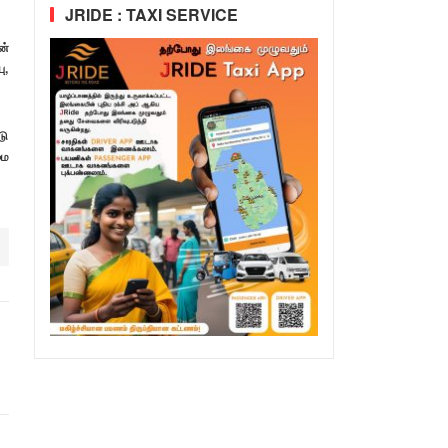
JRIDE : TAXI SERVICE
ன்
ு,
டு
மை