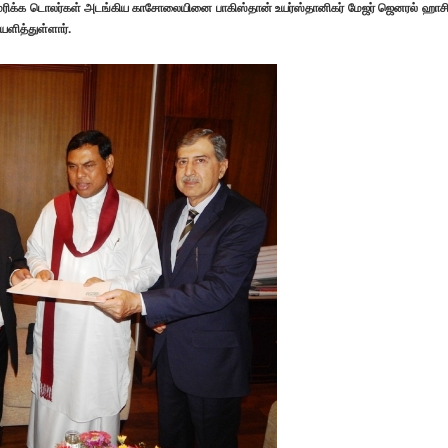
மெரிக்க டொலர்கள் அடங்கிய காசோலையினை பாகிஸ்தான் உயர்ஸ்தானிகர் மேஜர் ஜெனரல் ஹாசி
ளித்துள்ளார்.