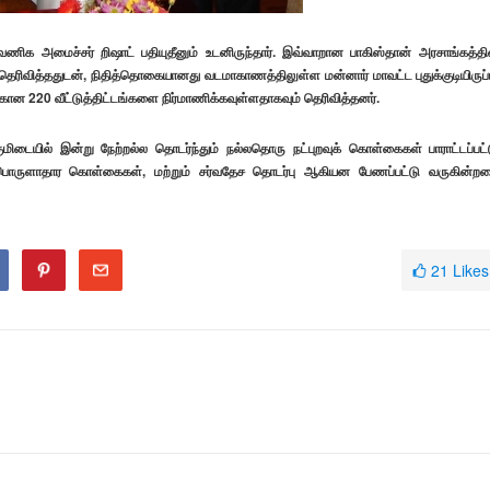
வணிக அமைச்சர் றிஷாட் பதியுதீனும் உடனிருந்தார். இவ்வாறான பாகிஸ்தான் அரசாங்கத்தி
ரிவித்ததுடன், நிதித்தொகையானது வடமாகாணத்திலுள்ள மன்னார் மாவட்ட புதுக்குடியிருப்ப
கான 220 வீட்டுத்திட்டங்களை நிர்மாணிக்கவுள்ளதாகவும் தெரிவித்தனர்.
ுமிடையில் இன்று நேற்றல்ல தொடர்ந்தும் நல்லதொரு நட்புறவுக் கொள்கைகள் பாராட்டப்பட்
பொருளாதார கொள்கைகள், மற்றும் சர்வதேச தொடர்பு ஆகியன பேணப்பட்டு வருகின்ற
21
Likes