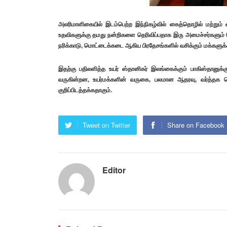
அலரிமாளிகையில் இடம்பெற்ற இந்நிகழ்வில் கைத்தொழில் மற்றும் 
உதவிகளுக்கு தமது நன்றிகளை தெரிவிப்பதாக இரு அமைச்சர்களும் தெ
நரிக்காடு, மொட்டைக்கடை ஆகிய பிரதேசங்களில் வசிக்கும் மக்களுக்
இதற்கு பதிலளித்த உயர் ஸ்தானிகர் இலங்கைக்கும் பாகிஸ்தானுக்க
வருகின்றன, உயர்மக்களின் வருகை, பலமான ஆதரவு, வர்த்தக 
குறிப்பிடத்தக்கதாகும்.
Tweet on Twitter
Share on Facebook
Editor