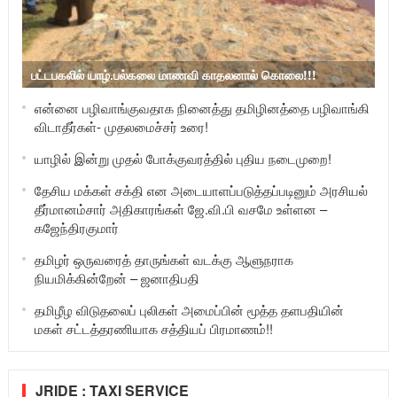
பட்டபகலில் யாழ்.பல்கலை மாணவி காதலனால் கொலை!!!
என்னை பழிவாங்குவதாக நினைத்து தமிழினத்தை பழிவாங்கி
விடாதீர்கள்- முதலமைச்சர் உரை!
யாழில் இன்று முதல் போக்குவரத்தில் புதிய நடைமுறை!
தேசிய மக்கள் சக்தி என அடையாளப்படுத்தப்படினும் அரசியல்
தீர்மானம்சார் அதிகாரங்கள் ஜே.வி.பி வசமே உள்ளன –
கஜேந்திரகுமார்
தமிழர் ஒருவரைத் தாருங்கள் வடக்கு ஆளுநராக
நியமிக்கின்றேன் – ஜனாதிபதி
தமிழீழ விடுதலைப் புலிகள் அமைப்பின் மூத்த தளபதியின்
மகள் சட்டத்தரணியாக சத்தியப் பிரமாணம்!!
JRIDE : TAXI SERVICE