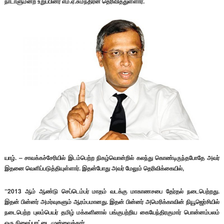
நாடாளுமன்ற உறுப்பினர் எம்.ஏ.சுமந்திரன் தெரிவித்துள்ளார்.
யாழ். – சாவக்கச்சேரியில் இடம்பெற்ற நிகழ்வொன்றில் கலந்து கொண்டிருந்தபோதே அவர்
இதனை வெளிப்படுத்தியுள்ளார். இதன்போது அவர் மேலும் தெரிவிக்கையில்,
“2013 ஆம் ஆண்டு செப்டெம்பர் மாதம் வடக்கு மாகாணசபை தேர்தல் நடைபெற்றது.
இதன் பின்னர் அமர்வுகளும் ஆரம்பமானது. இதன் பின்னர் அமெரிக்காவின் நியூஜெர்சியில்
நடைபெற்ற புலம்பெயர் தமிழ் மக்களினால் பங்குபற்றிய கையேந்திரகுமார் பொன்னம்பலம்
ஒரு நிலைப்பாட்டை முன்வைத்தார்.