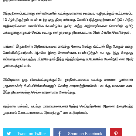
அந்த நிலைப்பாடானது என்னவெனில், வடக்கு மாகாண சபையை வழிநடத்தும் கூட்டமைப்பு,
13 ஆம் திருத்தம் பயன்பாடற்ற ஒரு தீர்வு என்பதை வெளிப்படுத்துவதற்காக மட்டுமே அந்த
அதிகாரங்களை காண்பிக்க வேண்டுமே தவிர, அந்த அதிகாரங்களை கொண்டு தமிழ்
மக்களுக்கு எதுவும் செய்ய கூடாது என்று தனது நிலைப்பாடாக அவர் அங்கே கொடுத்தார்.
நாங்கள் இருக்கின்ற அதிகாரங்களை பாவித்து சேவை செய்து விட்டால் இது போதும் என்று
சொல்லிவிடுவார்கள். ஆகவே இதை சேவைக்காக பயன்படுத்தக் கூடாது. இது போதாது
என்பதை காட்டுவதற்கு மட்டுமே நாம் இந்த சந்தர்ப்பத்தை உபயோகிக்க வேண்டும் என அவர்
முன்வைத்துள்ளார்.
அப்பிடியான ஒரு நிலைப்பட்டிருக்குள்ளே துரதிஸ்டவசமாக வடக்கு மாகாண முன்னாள்
முதலமைச்சர் சி.வி.விக்னேஸ்வரனும் சென்ற காரணத்தினாலேயே வடக்கு மாகாண சபை
இந்த நிலைமைக்கு செல்ல காரணமாக அமைந்தது.
எதற்காக மக்கள், வடக்கு மாகாணசபையை தேர்வு செய்தார்களோ அதனை நிறைவேற்ற
முடியாமல் போக காரணமாக அமைந்தது” என கூறியுள்ளார்.
Tweet on Twitter
Share on Facebook