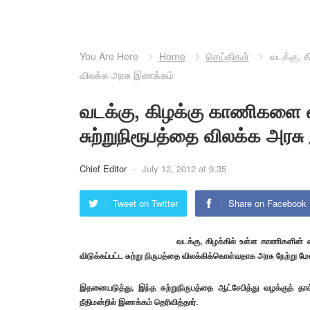
You Are Here
Home
செய்திகள்
வடக்கு, க
விலக்க அரசு இணக்கம்
வடக்கு, கிழக்கு காணிகளை வ
சுற்றுநிரூபத்தை விலக்க அரச
Chief Editor
-
July 12, 2012 at 9:35
Tweet on Twitter
Share on Facebook
வடக்கு, கிழக்கில் உள்ள காணிகளின் 
விடுக்கப்பட்ட சுற்று நிருபத்தை விலக்கிக்கொள்வதாக அரசு நேற்று மேன
இதனையடுத்து, இந்த சுற்றுநிருபத்தை ஆட்சேபித்து வழக்குத் தாக
நீதிமன்றில் இணக்கம் தெரிவித்தார்.