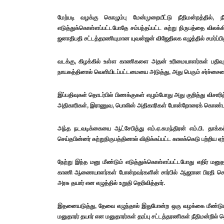
மேற்படி வழக்கு கொழும்பு மேன்முறையீட்டு நீதிமன்றத்தில், ந
எடுத்துக்கொள்ளப்பட்டபோதே சம்பந்தப்பட்ட சுற்று நிருபத்தை வில
ஜனாதிபதி சட்டத்தரணியுமான யுவன்ஜன் விஜேதிலக எழுத்தில் சமர்ப்பித
வடக்கு, கிழக்கில் உள்ள காணிகளை அதன் உரிமையாளர்கள் பதிவு 
நாயகத்தினால் வெளியிடப்பட்டமையை அடுத்து, அது பெரும் சர்ச்சையை
இப்பதிவுகள் தொடர்பில் பிணக்குகள் எழும்போது அது குறித்து விசாரி
அதிகாரிகள், இராணுவ, பொலிஸ் அதிகாரிகள் போன்றோரைக் கொண்ட பிரதிந
அந்த நடவடிக்கையை ஆட்சேபித்து எம்.ஏ.சுமந்திரன் எம்.பி. தாக
செய்தபின்னர் சுற்றுநிருபத்தினால் விதிக்கப்பட்ட காலக்கெடு பற்றிய ஏற
நேற்று இந்த மனு மீண்டும் எடுத்துக்கொள்ளப்பட்டபோது எதிர் 
காணி ஆணையாளர்கள் போன்றவர்களின் சார்பில் ஆஜரான பிரதி சொலிஸ
அரசு தயார் என எழுத்தில் உறுதி தெரிவித்தார்.
இதனையடுத்து, தேவை எழுந்தால் இதுபோன்ற ஒரு வழக்கை மீண்டு
மனுதாரர் தயார் என மனுதாரர்கள் தரப்பு சட்டத்தரணிகள் நீதிமன்றில் 