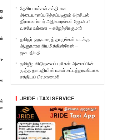
தேசிய மக்கள் சக்தி என
று
அடையாளப்படுத்தப்படினும் அரசியல்
ம்
தீர்மானம்சார் அதிகாரங்கள் ஜே.வி.பி
வசமே உள்ளன – கஜேந்திரகுமார்
ர்
தமிழர் ஒருவரைத் தாருங்கள் வடக்கு
ஆளுநராக நியமிக்கின்றேன் –
ஜனாதிபதி
ரச
தமிழீழ விடுதலைப் புலிகள் அமைப்பின்
மூத்த தளபதியின் மகள் சட்டத்தரணியாக
சத்தியப் பிரமாணம்!!
ணை
JRIDE : TAXI SERVICE
ன்
்ள
்ள