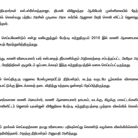
ீதியரசர்கள் எஸ்.ஸ்ரீஸ்கந்தராஜா, திபாலி விஜேசுந்தர ஆகியோர் முன்னிலையில் நேற்
க்கிக் கொள்வது பற்றிய அரசின் முடிவை அரசு சார்பில் ஆஜரான பிரதி சொலி ஸிட்டர் ஜெனரலு
்தார்.
செய்யவேண்டும் என்று வலியுறுத்தும் மேற்படி சுற்றுநிருபம் 2010 இல் காணி ஆணையாள
த் தோற்றுவித்திருந்தது.
த்து, காணி உரிமையாளர் யார் என்பதைத் தீர்மானிக்கும் அதிகாரத்தை சம்பந்தப்பட்ட பிரதேச அ
ிதிகள் குழுவிடம் ஒப்படைக்கவும் இந்த சுற்றுநிருபத்தில் வகை செய்யப்பட்டிருந்தது.
்கல் செய்திரு;த மனுவை மேன்முறையீட்டு நீதிமன்றம், கடந்த வருடமே பூர்வாங்க விசார
்பாட்டுக்கு இடைக்காலத் தடை விதித்து உத்தரவு ஒன்றைப் பிறப்பித்திருந்தது.
மனுதாரர்களான காணி அமைச்சர், காணி ஆணையாளர் நாயகம், வடக்கு, கிழக்கு மாவட்டங்களி
ிட்டர் ஜெனரல் யுவன்ஜன் விஜேதிலக மேற்படி சுற்றுநிருபத்தை முற்றாக விலக்கிக் கொள
ம் தாக்கல் செய்வதற்கான தமது உரிமையை பதிவுசெய்து கொண்டு வழக்கை விலக்கிக்கொள
தெரிவித்தனர். அதற்கு நீதிமன்றம் அனுமதி அளித்தது.