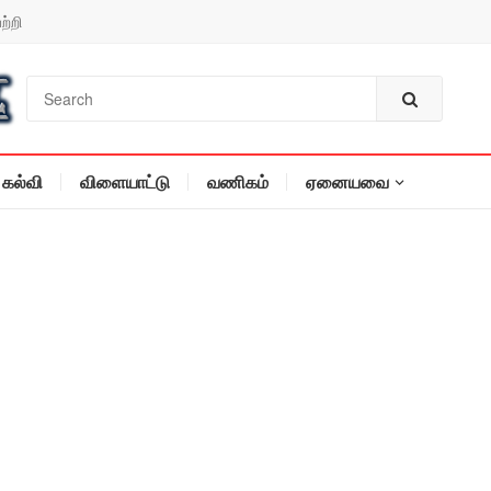
ற்றி
கல்வி
விளையாட்டு
வணிகம்
ஏனையவை