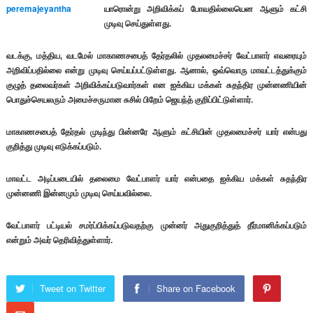
யாரொன்று அறிவிக்கப் போவதில்லையென ஆளும் கட்சி
முடிவு செய்துள்ளது.
வடக்கு, மத்திய, வடமேல் மாகாணசபைத் தேர்தலில் முதலமைச்சர் வேட்பாளர் எவரையும்
அறிவிப்பதில்லை என்று முடிவு செய்யப்பட்டுள்ளது. ஆனால், ஒவ்வொரு மாவட்டத்துக்கும்
குழுத் தலைவர்கள் அறிவிக்கப்படுவார்கள் என ஐக்கிய மக்கள் சுதந்திர முன்னணியின்
பொதுச்செயலரும் அமைச்சருமான சுசில் பிறேம் ஜெயந்த் குறிப்பிட்டுள்ளார்.
மாகாணசபைத் தேர்தல் முடிந்து பின்னரே ஆளும் கட்சியின் முதலமைச்சர் யார் என்பது
குறித்து முடிவு எடுக்கப்படும்.
மாவட்ட அடிப்படையில் தலைமை வேட்பாளர் யார் என்பதை ஐக்கிய மக்கள் சுதந்திர
முன்னணி இன்னமும் முடிவு செய்யவில்லை.
வேட்பாளர் பட்டியல் சமர்ப்பிக்கப்படுவதற்கு முன்னர் அதுகுறித்துத் தீர்மானிக்கப்படும்
என்றும் அவர் தெரிவித்துள்ளார்.
Tweet on Twitter
Share on Facebook