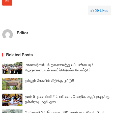
29
Likes
Editor
Related Posts
மாணவர்களிடம் தலைமைத்துவப் பண்பையும்
ஆளுமையையும் வளர்த்தெடுக்க வேண்டும்!!
நல்லூர் கோவில் வீதிக்கு பூட்டு!!
தரம் 5 புலமைப்பரிசில் பரீட்சை; மேலதிக வகுப்புகளுக்கு
நள்ளிரவு முதல் தடை!
செம்மணியில் இதுவரை 481 எலும்புக்கூடுகள் மீட்பு!