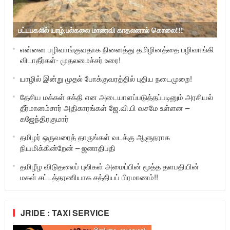
பட்டபகலில் யாழ்.பல்கலை மாணவி காதலனால் கொலை!!!
என்னை பழிவாங்குவதாக நினைத்து தமிழினத்தை பழிவாங்கி
விடாதீர்கள்- முதலமைச்சர் உரை!
யாழில் இன்று முதல் போக்குவரத்தில் புதிய நடைமுறை!
தேசிய மக்கள் சக்தி என அடையாளப்படுத்தப்படினும் அரசியல்
தீர்மானம்சார் அதிகாரங்கள் ஜே.வி.பி வசமே உள்ளன –
கஜேந்திரகுமார்
தமிழர் ஒருவரைத் தாருங்கள் வடக்கு ஆளுநராக
நியமிக்கின்றேன் – ஜனாதிபதி
தமிழீழ விடுதலைப் புலிகள் அமைப்பின் மூத்த தளபதியின்
மகள் சட்டத்தரணியாக சத்தியப் பிரமாணம்!!
JRIDE : TAXI SERVICE