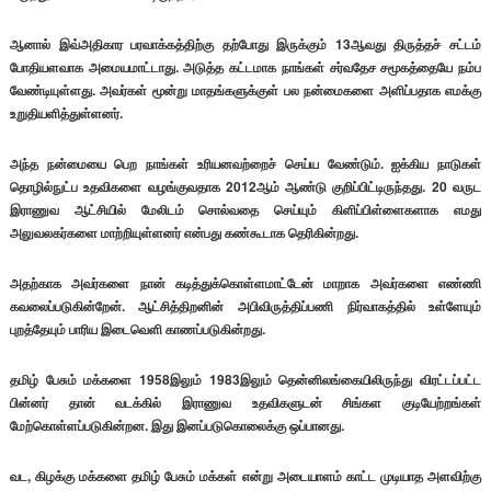
ஆனால் இவ்அதிகார பரவாக்கத்திற்கு தற்போது இருக்கும் 13ஆவது திருத்தச் சட்டம்
போதியளவாக அமையமாட்டாது. அடுத்த கட்டமாக நாங்கள் சர்வதேச சமூகத்தையே நம்ப
வேண்டியுள்ளது. அவர்கள் மூன்று மாதங்களுக்குள் பல நன்மைகளை அளிப்பதாக எமக்கு
உறுதியளித்துள்ளனர்.
அந்த நன்மையை பெற நாங்கள் உரியனவற்றைச் செய்ய வேண்டும். ஐக்கிய நாடுகள்
தொழில்நுட்ப உதவிகளை வழங்குவதாக 2012ஆம் ஆண்டு குறிப்பிட்டிருந்தது. 20 வருட
இராணுவ ஆட்சியில் மேலிடம் சொல்வதை செய்யும் கிளிப்பிள்ளைகளாக எமது
அலுவலகர்களை மாற்றியுள்ளனர் என்பது கண்கூடாக தெரிகின்றது.
அதற்காக அவர்களை நான் கடித்துக்கொள்ளமாட்டேன் மாறாக அவர்களை எண்ணி
கவலைப்படுகின்றேன். ஆட்சித்திறனின் அபிவிருத்திப்பணி நிர்வாகத்தில் உள்ளேயும்
புறத்தேயும் பாரிய இடைவெளி காணப்படுகின்றது.
தமிழ் பேசும் மக்களை 1958இலும் 1983இலும் தென்னிலங்கையிலிருந்து விரட்டப்பட்ட
பின்னர் தான் வடக்கில் இராணுவ உதவிகளுடன் சிங்கள குடியேற்றங்கள்
மேற்கொள்ளப்படுகின்றன. இது இனப்படுகொலைக்கு ஒப்பானது.
வட, கிழக்கு மக்களை தமிழ் பேசும் மக்கள் என்று அடையாளம் காட்ட முடியாத அளவிற்கு