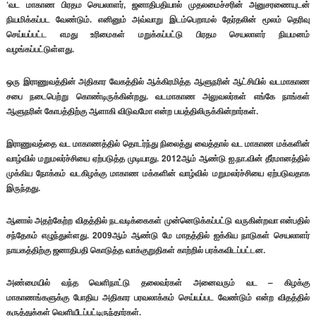
‘வட மாகாண பிரதம செயலாளர், ஜனாதிபதியால் முதலமைச்சரின் அனுசரணையுடன்
நியமிக்கப்பட வேண்டும். எனினும் அவ்வாறு இடம்பெறாமல் தேர்தலின் மூலம் தெரிவு
செய்யப்பட்ட எமது உரிமைகள் மறுக்கப்பட்டு பிரதம செயலாளர் நியமனம்
வழங்கப்பட்டுள்ளது.
ஒரு இராணுவத்தின் அதிகார வேகத்தில் ஆக்கிரமித்த ஆளுநரின் ஆட்சியில் வடமாகாண
சபை நடைபெற்று கொண்டிருக்கின்றது. வடமாகாண அலுவலர்கள் எங்கே நாங்கள்
ஆளுநரின் கோபத்திற்கு ஆளாகி விடுவமோ என்ற பயத்திலிருக்கின்றார்கள்.
இராணுவத்தை வட மாகாணத்தில் தொடர்ந்து நிலைத்து வைத்தால் வட மாகாண மக்களின்
வாழ்வில் மறுமலர்ச்சியை ஏற்படுத்த முடியாது. 2012ஆம் ஆண்டு ஐ.நா.வின் தீர்மானத்தில்
முக்கிய நோக்கம் வடகிழக்கு மாகாண மக்களின் வாழ்வில் மறுமலர்ச்சியை ஏற்படுவதாக
இருந்தது.
ஆனால் அதற்கேற்ற விதத்தில் நடவடிக்கைகள் முன்னெடுக்கப்பட்டு வருகின்றவா என்பதில்
சந்தேகம் எழுந்துள்ளது. 2009ஆம் ஆண்டு மே மாதத்தில் ஐக்கிய நாடுகள் செயலாளர்
நாயகத்திற்கு ஜனாதிபதி கொடுத்த வாக்குறுதிகள் காற்றில் பரக்கவிடப்பட்டன.
அண்மையில் வந்த வெளிநாட்டு தலைவர்கள் அனைவரும் வட – கிழக்கு
மாகாணங்களுக்கு போதிய அதிகார பரவலாக்கம் செய்யப்பட வேண்டும் என்ற விதத்தில்
கருத்துக்கள் வெளியீடப்பட்டிருந்தார்கள்.