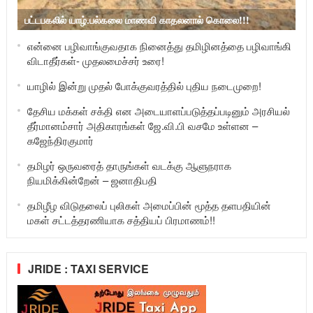
பட்டபகலில் யாழ்.பல்கலை மாணவி காதலனால் கொலை!!!
என்னை பழிவாங்குவதாக நினைத்து தமிழினத்தை பழிவாங்கி
விடாதீர்கள்- முதலமைச்சர் உரை!
யாழில் இன்று முதல் போக்குவரத்தில் புதிய நடைமுறை!
தேசிய மக்கள் சக்தி என அடையாளப்படுத்தப்படினும் அரசியல்
தீர்மானம்சார் அதிகாரங்கள் ஜே.வி.பி வசமே உள்ளன –
கஜேந்திரகுமார்
தமிழர் ஒருவரைத் தாருங்கள் வடக்கு ஆளுநராக
நியமிக்கின்றேன் – ஜனாதிபதி
தமிழீழ விடுதலைப் புலிகள் அமைப்பின் மூத்த தளபதியின்
மகள் சட்டத்தரணியாக சத்தியப் பிரமாணம்!!
JRIDE : TAXI SERVICE