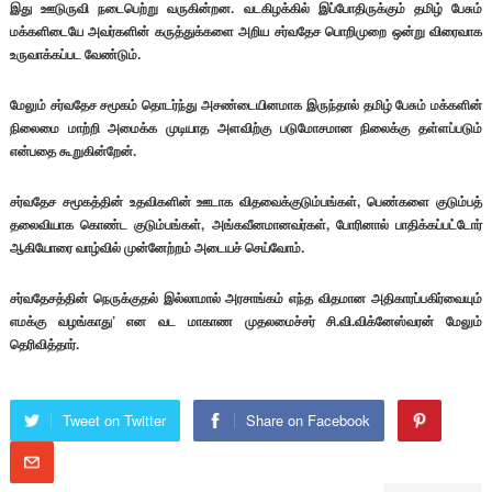
இது ஊடுருவி நடைபெற்று வருகின்றன. வடகிழக்கில் இப்போதிருக்கும் தமிழ் பேசும்
மக்களிடையே அவர்களின் கருத்துக்களை அறிய சர்வதேச பொறிமுறை ஒன்று விரைவாக
உருவாக்கப்பட வேண்டும்.
மேலும் சர்வதேச சமூகம் தொடர்ந்து அசண்டையினமாக இருந்தால் தமிழ் பேசும் மக்களின்
நிலைமை மாற்றி அமைக்க முடியாத அளவிற்கு படுமோசமான நிலைக்கு தள்ளப்படும்
என்பதை கூறுகின்றேன்.
சர்வதேச சமூகத்தின் உதவிகளின் ஊடாக விதவைக்குடும்பங்கள், பெண்களை குடும்பத்
தலைவியாக கொண்ட குடும்பங்கள், அங்கவீனமானவர்கள், போரினால் பாதிக்கப்பட்டோர்
ஆகியோரை வாழ்வில் முன்னேற்றம் அடையச் செய்வோம்.
சர்வதேசத்தின் நெருக்குதல் இல்லாமால் அரசாங்கம் எந்த விதமான அதிகாரப்பகிர்வையும்
எமக்கு வழங்காது’ என வட மாகாண முதலமைச்சர் சி.வி.விக்னேஸ்வரன் மேலும்
தெரிவித்தார்.
Tweet on Twitter
Share on Facebook